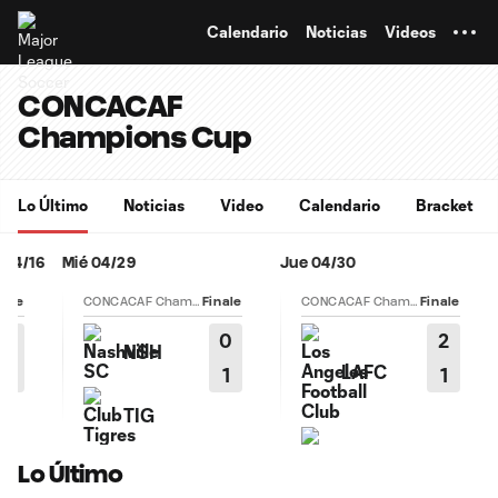
TENT
Calendario
Noticias
Videos
CONCACAF
Champions Cup
Lo Último
Noticias
Video
Calendario
Bracket
 04/16
Mié 04/29
Jue 04/30
nale
CONCACAF Champions Cup
Finale
CONCACAF Champions Cup
Finale
3
0
2
NSH
LAFC
1
1
1
TIG
TOL
Lo Último