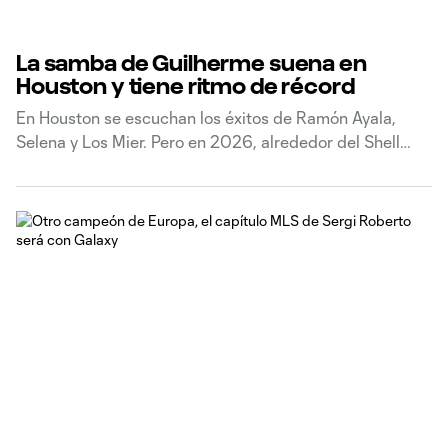
La samba de Guilherme suena en
Houston y tiene ritmo de récord
En Houston se escuchan los éxitos de Ramón Ayala,
Selena y Los Mier. Pero en 2026, alrededor del Shell
Energy Stadium también suena samba. Guilherme llegó
desde Santos para ganarse el corazón de la afición
naranja y apenas necesitó unos meses para hacerlo: ya
suma 11 goles en su primera