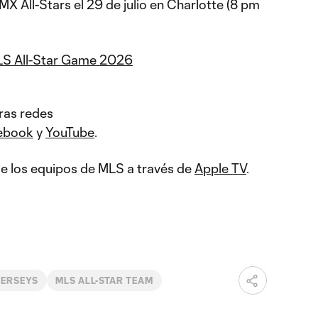
MX All-Stars el 29 de julio en Charlotte (8 pm
LS All-Star Game 2026
ras redes
ebook
y
YouTube
.
 de los equipos de MLS a través de
Apple TV
.
JERSEYS
MLS ALL-STAR TEAM