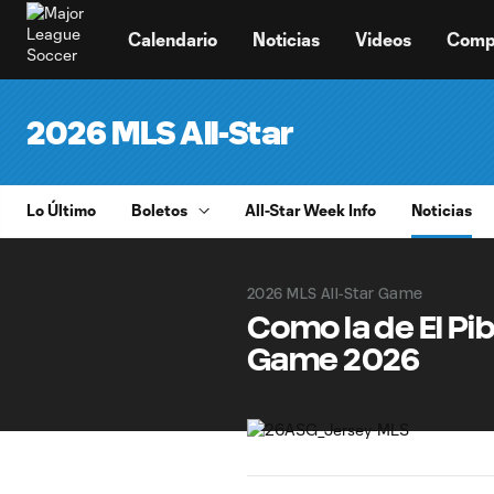
TENT
Calendario
Noticias
Videos
Comp
2026 MLS All-Star
Lo Último
Boletos
All-Star Week Info
Noticias
2026 MLS All-Star Game
Como la de El Pib
Game 2026