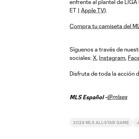
enfrente al plantel de LIGA 
ET |
Apple TV
).
Compra tu camiseta del M
Síguenos a través de nuest
sociales:
X
,
Instagram
,
Fac
Disfruta de toda la acción
@mlses
MLS Español -
2026 MLS ALL-STAR GAME