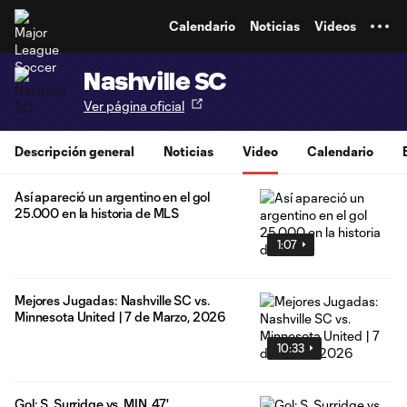
TENT
Calendario
Noticias
Videos
Nashville SC
Ver página oficial
Descripción general
Noticias
Video
Calendario
Así apareció un argentino en el gol
25.000 en la historia de MLS
1:07
Mejores Jugadas: Nashville SC vs.
Minnesota United | 7 de Marzo, 2026
10:33
Gol: S. Surridge vs. MIN, 47'