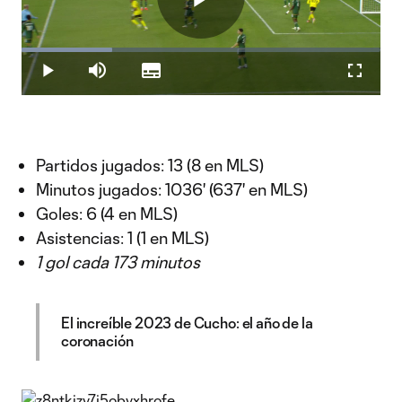
Play
Loaded
:
25.36%
Play
Mute
Subtitles
Fullscr
Video
Partidos jugados: 13 (8 en MLS)
Minutos jugados: 1036' (637' en MLS)
Goles: 6 (4 en MLS)
Asistencias: 1 (1 en MLS)
1 gol cada 173 minutos
El increíble 2023 de Cucho: el año de la
coronación