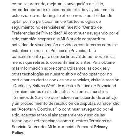
como se pretende, mejorar la navegación del sitio,
entender cómo te relacionas con el sitio y ayudar en los
Términos de servicio
Política de privacidad
No vender mi información
esfuerzos de marketing. Te ofrecemos la posibilidad de
Cookies Settings
optar por no participar en ciertas tecnologías de
©2026 MLS. El nombre y escudo de la Major League Soccer y MLS son
seguimiento no esenciales en nuestro "Centro de
marcas registradas de League Soccer, L.L.C. (“MLS”). Los nombres y logos
Preferencias de Privacidad". Al continuar navegando por el
de los equipos de la MLS están registrados y son marcas bajo ley común
sitio, también aceptas que MLS puede compartir tu
de la MLS o son usadas con el permiso de sus propietarios. Uso
actividad de visualización de videos con terceros como se
desautorizado está prohibido.
establece en nuestra Política de Privacidad. Tu
consentimiento para compartir es válido por dos años a
menos que retires tu consentimiento antes. Para obtener
más información sobre cómo utilizamos las cookies y
otras tecnologías en nuestro sitio y cómo optar por no
participar en ciertas cookies no esenciales, visita la sección
“Cookies y Balizas Web” de nuestra Política de Privacidad
También hemos realizado actualizaciones a nuestros
Términos de Servicio que incluyen un acuerdo de arbitraje
y un procedimiento de resolución de disputas. Al hacer clic
en “Aceptar y Continuar” o continuar navegando por el
sitio, aceptas tanto el almacenamiento y uso de las
tecnologías referenciadas como nuestros Términos de
Servicio No Vender Mi Información Personal
Privacy
Policy
.