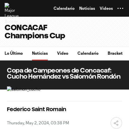
TENT
Calendario
Noticias
Videos
CONCACAF
Champions Cup
Lo Último
Noticias
Video
Calendario
Bracket
Copa de Campeones de Concacaf:
Cucho Hernández vs Salomón Rondón
Federico Saint Romain
Thursday, May 2, 2024, 03:38 PM