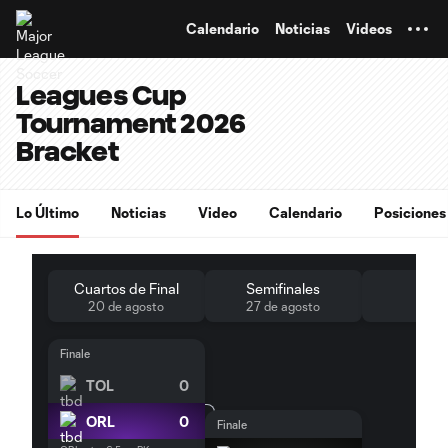
TENT
Calendario
Noticias
Videos
Leagues Cup
Tournament 2026
Bracket
Lo Último
Noticias
Video
Calendario
Posiciones
Cuartos de Final
Semifinales
20 de agosto
27 de agosto
Finale
TOL
0
ORL
0
Finale