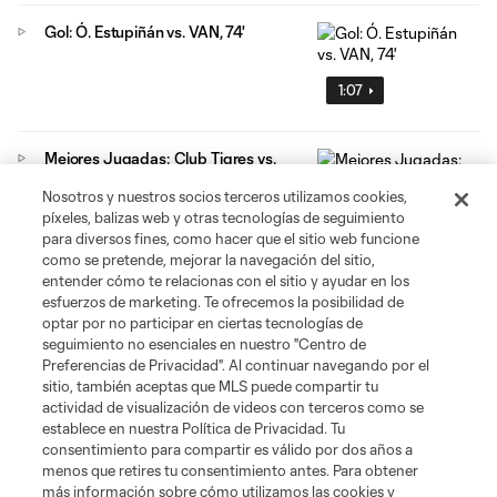
Gol: Ó. Estupiñán vs. VAN, 74'
1:07
Mejores Jugadas: Club Tigres vs.
Minnesota United | 7 de Agosto,
Nosotros y nuestros socios terceros utilizamos cookies,
2026
píxeles, balizas web y otras tecnologías de seguimiento
10:28
para diversos fines, como hacer que el sitio web funcione
como se pretende, mejorar la navegación del sitio,
entender cómo te relacionas con el sitio y ayudar en los
esfuerzos de marketing. Te ofrecemos la posibilidad de
optar por no participar en ciertas tecnologías de
seguimiento no esenciales en nuestro "Centro de
Preferencias de Privacidad". Al continuar navegando por el
sitio, también aceptas que MLS puede compartir tu
Acerca de MLS
actividad de visualización de videos con terceros como se
establece en nuestra Política de Privacidad. Tu
consentimiento para compartir es válido por dos años a
Social
menos que retires tu consentimiento antes. Para obtener
más información sobre cómo utilizamos las cookies y