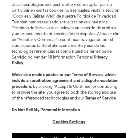
otras tecnologías en nuestro sitio y cómo optar por no
Tienda
participar en ciertas cookies no esenciales, visita la sección
“Cookies y Balizas Web” de nuestra Política de Privacidad
Club Sites
También hemos realizado actualizaciones a nuestros
Términos de Servicio que incluyen un acuerdo de arbitraje
y un procedimiento de resolución de disputas. Al hacer clic
en “Aceptar y Continuar” o continuar navegando por el
sitio, aceptas tanto el almacenamiento y uso de las
tecnologías referenciadas como nuestros Términos de
Servicio No Vender Mi Información Personal
Privacy
Policy
.
Términos de servicio
Política de privacidad
No vender mi información
We’ve also made updates to our
Terms of Service
, which
include an arbitration agreement and a dispute resolution
Cookies Settings
procedure.
By clicking “Accept & Continue” or continuing
©2026 MLS. El nombre y escudo de la Major League Soccer y MLS son
to browse the site, you agree to both the storing and use
marcas registradas de League Soccer, L.L.C. (“MLS”). Los nombres y logos
of the referenced technologies and our
Terms of Service
.
de los equipos de la MLS están registrados y son marcas bajo ley común
de la MLS o son usadas con el permiso de sus propietarios. Uso
desautorizado está prohibido.
Do Not Sell My Personal Information
.
Cookies Settings