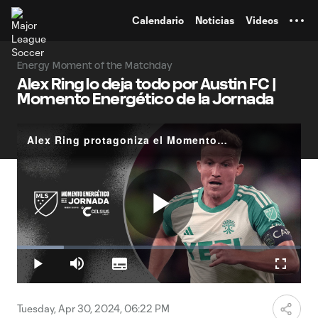
TENT
Calendario
Noticias
Videos
Energy Moment of the Matchday
Alex Ring lo deja todo por Austin FC |
Momento Energético de la Jornada
Alex Ring protagoniza el Momento Energético de la Jornada 11
Play
Loaded
:
16.62%
Play
Mute
Subtitles
Fullscr
Video
Tuesday, Apr 30, 2024, 06:22 PM