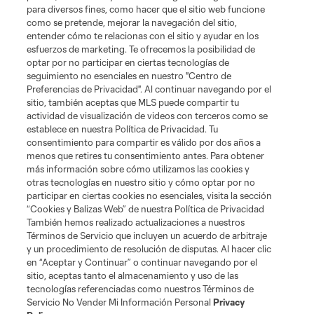
para diversos fines, como hacer que el sitio web funcione
como se pretende, mejorar la navegación del sitio,
Tienda
entender cómo te relacionas con el sitio y ayudar en los
esfuerzos de marketing. Te ofrecemos la posibilidad de
optar por no participar en ciertas tecnologías de
Club Sites
seguimiento no esenciales en nuestro "Centro de
Preferencias de Privacidad". Al continuar navegando por el
sitio, también aceptas que MLS puede compartir tu
actividad de visualización de videos con terceros como se
establece en nuestra Política de Privacidad. Tu
consentimiento para compartir es válido por dos años a
menos que retires tu consentimiento antes. Para obtener
más información sobre cómo utilizamos las cookies y
otras tecnologías en nuestro sitio y cómo optar por no
Términos de servicio
Política de privacidad
No vender mi información
participar en ciertas cookies no esenciales, visita la sección
Cookies Settings
“Cookies y Balizas Web” de nuestra Política de Privacidad
También hemos realizado actualizaciones a nuestros
©2026 MLS. El nombre y escudo de la Major League Soccer y MLS son
marcas registradas de League Soccer, L.L.C. (“MLS”). Los nombres y logos
Términos de Servicio que incluyen un acuerdo de arbitraje
de los equipos de la MLS están registrados y son marcas bajo ley común
y un procedimiento de resolución de disputas. Al hacer clic
de la MLS o son usadas con el permiso de sus propietarios. Uso
en “Aceptar y Continuar” o continuar navegando por el
desautorizado está prohibido.
sitio, aceptas tanto el almacenamiento y uso de las
tecnologías referenciadas como nuestros Términos de
Servicio No Vender Mi Información Personal
Privacy