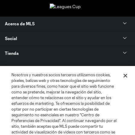
Acerca de MLS
Social
Tienda
Club Sites
Nosotros y nuestros socios terceros utilizamos cookies,
píxeles, balizas web y otras tecnologías de seguimiento
para diversos fines, como hacer que el sitio web funcione
como se pretende, mejorar la navegación del sitio,
entender cómo te relacionas con el sitio y ayudar en los
esfuerzos de marketing. Te ofrecemos la posibilidad de
optar por no participar en ciertas tecnologías de
seguimiento no esenciales en nuestro "Centro de
Términos de servicio
Política de privacidad
No vender mi información
Preferencias de Privacidad". Al continuar navegando por el
sitio, también aceptas que MLS puede compartir tu
Cookies Settings
actividad de visualización de videos con terceros como se
©2026 MLS. El nombre y escudo de la Major League Soccer y MLS son