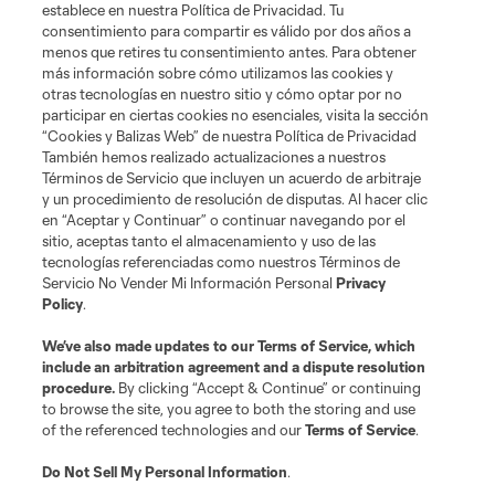
establece en nuestra Política de Privacidad. Tu
marcas registradas de League Soccer, L.L.C. (“MLS”). Los nombres y logos
consentimiento para compartir es válido por dos años a
de los equipos de la MLS están registrados y son marcas bajo ley común
menos que retires tu consentimiento antes. Para obtener
de la MLS o son usadas con el permiso de sus propietarios. Uso
desautorizado está prohibido.
más información sobre cómo utilizamos las cookies y
otras tecnologías en nuestro sitio y cómo optar por no
participar en ciertas cookies no esenciales, visita la sección
“Cookies y Balizas Web” de nuestra Política de Privacidad
También hemos realizado actualizaciones a nuestros
Términos de Servicio que incluyen un acuerdo de arbitraje
y un procedimiento de resolución de disputas. Al hacer clic
en “Aceptar y Continuar” o continuar navegando por el
sitio, aceptas tanto el almacenamiento y uso de las
tecnologías referenciadas como nuestros Términos de
Servicio No Vender Mi Información Personal
Privacy
Policy
.
We’ve also made updates to our
Terms of Service
, which
include an arbitration agreement and a dispute resolution
procedure.
By clicking “Accept & Continue” or continuing
to browse the site, you agree to both the storing and use
of the referenced technologies and our
Terms of Service
.
Do Not Sell My Personal Information
.