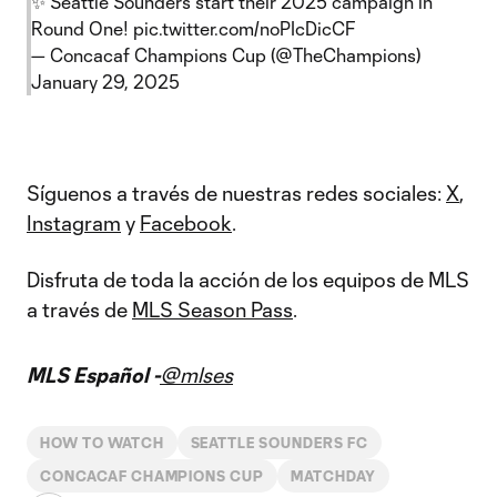
✨ Seattle Sounders start their 2025 campaign in
Round One!
pic.twitter.com/noPIcDicCF
— Concacaf Champions Cup (@TheChampions)
January 29, 2025
Síguenos a través de nuestras redes sociales:
X
,
Instagram
y
Facebook
.
Disfruta de toda la acción de los equipos de MLS
a través de
MLS Season Pass
.
MLS Español -
@mlses
HOW TO WATCH
SEATTLE SOUNDERS FC
CONCACAF CHAMPIONS CUP
MATCHDAY