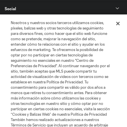
Social
Tienda
Nosotros y nuestros socios terceros utilizamos cookies,
píxeles, balizas web y otras tecnologías de seguimiento
para diversos fines, como hacer que el sitio web funcione
Club Sites
como se pretende, mejorar la navegación del sitio,
entender cómo te relacionas con el sitio y ayudar en los
esfuerzos de marketing. Te ofrecemos la posibilidad de
optar por no participar en ciertas tecnologías de
seguimiento no esenciales en nuestro "Centro de
Preferencias de Privacidad". Al continuar navegando por el
sitio, también aceptas que MLS puede compartir tu
actividad de visualización de videos con terceros como se
establece en nuestra Política de Privacidad. Tu
Términos de servicio
Política de privacidad
No vender mi información
consentimiento para compartir es válido por dos años a
Cookies Settings
menos que retires tu consentimiento antes. Para obtener
más información sobre cómo utilizamos las cookies y
©2026 MLS. El nombre y escudo de la Major League Soccer y MLS son
otras tecnologías en nuestro sitio y cómo optar por no
marcas registradas de League Soccer, L.L.C. (“MLS”). Los nombres y logos
de los equipos de la MLS están registrados y son marcas bajo ley común
participar en ciertas cookies no esenciales, visita la sección
de la MLS o son usadas con el permiso de sus propietarios. Uso
“Cookies y Balizas Web” de nuestra Política de Privacidad
desautorizado está prohibido.
También hemos realizado actualizaciones a nuestros
Términos de Servicio que incluyen un acuerdo de arbitraje