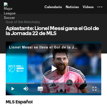
TENT
Calendario
Noticias
Videos
Goal of the Matchday
Aplastante: Lionel Messi gana el Gol de
la Jornada 22 de MLS
Lionel Messi se lleva el Gol de la Jornada 22 de MLS
Play
Loaded
:
29.89%
Play
Mute
Subtitles
Fullscr
Video
MLS Español