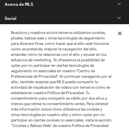
Acerca de MLS
Social
Tienda
Nosotros y nuestros socios terceros utilizamos cookies,
píxeles, balizas web y otras tecnologías de seguimiento
para diversos fines, como hacer que el sitio web funcione
Club Sites
como se pretende, mejorar la navegación del sitio,
entender cómo te relacionas con el sitio y ayudar en los
esfuerzos de marketing. Te ofrecemos la posibilidad de
optar por no participar en ciertas tecnologías de
seguimiento no esenciales en nuestro "Centro de
Preferencias de Privacidad". Al continuar navegando por el
sitio, también aceptas que MLS puede compartir tu
actividad de visualización de videos con terceros como se
establece en nuestra Política de Privacidad. Tu
Términos de servicio
Política de privacidad
No vender mi información
consentimiento para compartir es válido por dos años a
Cookies Settings
menos que retires tu consentimiento antes. Para obtener
más información sobre cómo utilizamos las cookies y
©2026 MLS. El nombre y escudo de la Major League Soccer y MLS son
otras tecnologías en nuestro sitio y cómo optar por no
marcas registradas de League Soccer, L.L.C. (“MLS”). Los nombres y logos
de los equipos de la MLS están registrados y son marcas bajo ley común
participar en ciertas cookies no esenciales, visita la sección
de la MLS o son usadas con el permiso de sus propietarios. Uso
“Cookies y Balizas Web” de nuestra Política de Privacidad
desautorizado está prohibido.