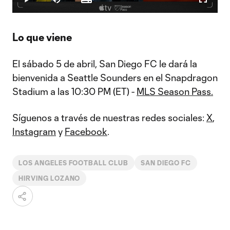
Play
Mute
Subtitles
Fullscr
Video
Lo que viene
El sábado 5 de abril, San Diego FC le dará la
bienvenida a Seattle Sounders en el Snapdragon
Stadium a las 10:30 PM (ET) -
MLS Season Pass.
Síguenos a través de nuestras redes sociales:
X
,
Instagram
y
Facebook
.
LOS ANGELES FOOTBALL CLUB
SAN DIEGO FC
HIRVING LOZANO