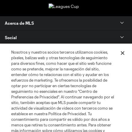
Acerca de MLS
Social
Tienda
Nosotros y nuestros socios terceros utilizamos cookies,
píxeles, balizas web y otras tecnologías de seguimiento
para diversos fines, como hacer que el sitio web funcione
Club Sites
como se pretende, mejorar la navegación del sitio,
entender cómo te relacionas con el sitio y ayudar en los
esfuerzos de marketing. Te ofrecemos la posibilidad de
optar por no participar en ciertas tecnologías de
seguimiento no esenciales en nuestro "Centro de
Preferencias de Privacidad". Al continuar navegando por el
sitio, también aceptas que MLS puede compartir tu
actividad de visualización de videos con terceros como se
establece en nuestra Política de Privacidad. Tu
Términos de servicio
Política de privacidad
No vender mi información
consentimiento para compartir es válido por dos años a
Cookies Settings
menos que retires tu consentimiento antes. Para obtener
más información sobre cómo utilizamos las cookies y
©2026 MLS. El nombre y escudo de la Major League Soccer y MLS son