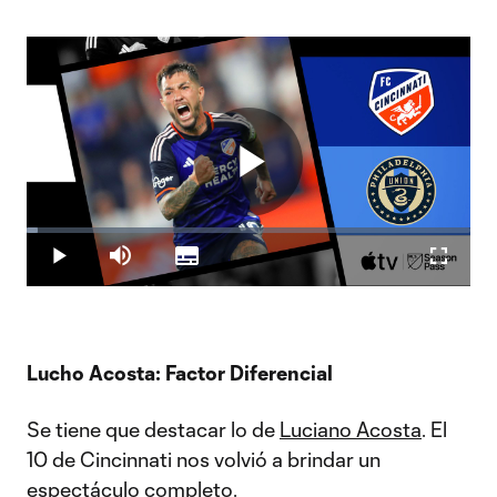
Play
Loaded
:
2.41%
Play
Mute
Subtitles
Fullscr
Video
Lucho Acosta: Factor Diferencial
Se tiene que destacar lo de
Luciano Acosta
. El
10 de Cincinnati nos volvió a brindar un
espectáculo completo.