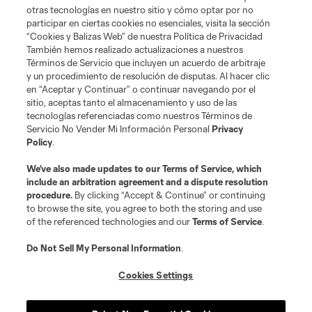
otras tecnologías en nuestro sitio y cómo optar por no
marcas registradas de League Soccer, L.L.C. (“MLS”). Los nombres y logos
de los equipos de la MLS están registrados y son marcas bajo ley común
participar en ciertas cookies no esenciales, visita la sección
de la MLS o son usadas con el permiso de sus propietarios. Uso
“Cookies y Balizas Web” de nuestra Política de Privacidad
desautorizado está prohibido.
También hemos realizado actualizaciones a nuestros
Términos de Servicio que incluyen un acuerdo de arbitraje
y un procedimiento de resolución de disputas. Al hacer clic
en “Aceptar y Continuar” o continuar navegando por el
sitio, aceptas tanto el almacenamiento y uso de las
tecnologías referenciadas como nuestros Términos de
Servicio No Vender Mi Información Personal
Privacy
Policy
.
We’ve also made updates to our
Terms of Service
, which
include an arbitration agreement and a dispute resolution
procedure.
By clicking “Accept & Continue” or continuing
to browse the site, you agree to both the storing and use
of the referenced technologies and our
Terms of Service
.
Do Not Sell My Personal Information
.
Cookies Settings