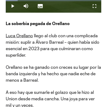
Loaded
:
12.44%
Play
Mute
Subtitles
Fullscr
Video
La soberbia pegada de Orellano
Luca Orellano
llego al club con una complicada
misión: suplir a Álvaro Barreal – quien había sido
esencial en 2023 para que culminaran como
superlíder.
Orellano se ha ganado con creces su lugar por la
banda izquierda y ha hecho que nadie eche de
menos a Barreal.
A eso hay que sumarle el golazo que le hizo al
Union desde media cancha. Una joya para ver
mil y un veces.