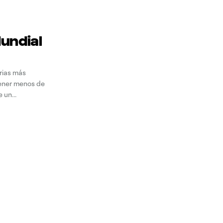
Mundial
orias más
tener menos de
e un