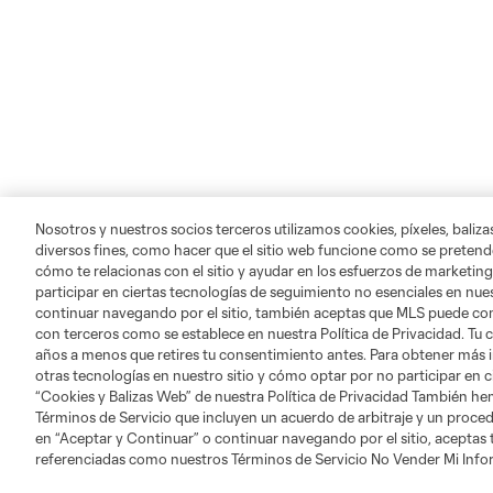
Nosotros y nuestros socios terceros utilizamos cookies, píxeles, baliz
diversos fines, como hacer que el sitio web funcione como se pretende
cómo te relacionas con el sitio y ayudar en los esfuerzos de marketing
participar en ciertas tecnologías de seguimiento no esenciales en nues
continuar navegando por el sitio, también aceptas que MLS puede comp
con terceros como se establece en nuestra Política de Privacidad. Tu
años a menos que retires tu consentimiento antes. Para obtener más 
otras tecnologías en nuestro sitio y cómo optar por no participar en ci
“Cookies y Balizas Web” de nuestra Política de Privacidad También he
Acerca de MLS
Social
Términos de Servicio que incluyen un acuerdo de arbitraje y un procedi
en “Aceptar y Continuar” o continuar navegando por el sitio, aceptas
referenciadas como nuestros Términos de Servicio No Vender Mi Inf
Servicio al Cliente
Instagram