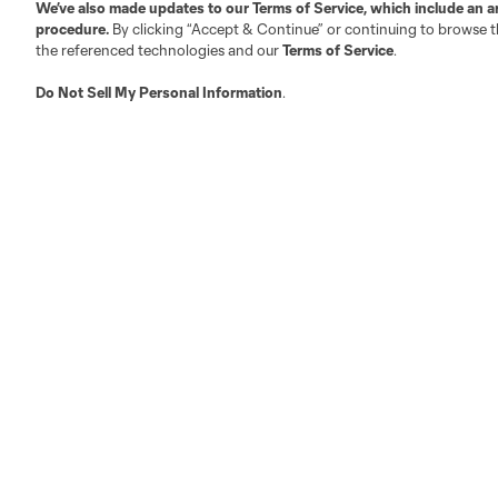
Trabajos/Carreras
Twitter
We’ve also made updates to our
Terms of Service
, which include an a
procedure.
By clicking “Accept & Continue” or continuing to browse th
Facebook
the referenced technologies and our
Terms of Service
.
Do Not Sell My Personal Information
.
Club Sites
Austin
Atlanta
Charlotte
Chica
LA
LAFC
Miami
Minnes