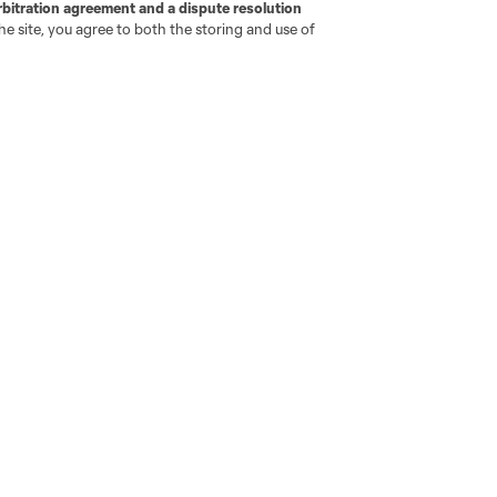
Camisetas
rbitration agreement and a dispute resolution
e site, you agree to both the storing and use of
Hombres
Mujeres
Niños
go
Cincinnati
Colorado
Columbus
ota
Montréal
Nashville
New England
New 