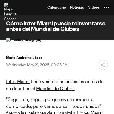
TENT
Calendario
Noticias
Videos
Cómo Inter Miami puede reinventarse
antes del Mundial de Clubes
María Andreina López
Wednesday, May 21, 2025, 09:06 PM
Inter Miami
tiene veinte días cruciales antes de
su debut en el
Mundial de Clubes
.
"Seguir, no, seguir, porque es un momento
complicado, pero vamos a salir todos unidos",
fueron las palabras de su capitán,
Lionel Messi
,