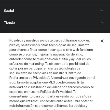
Social
Tienda
Club Sites
Nosotros y nuestros socios terceros utilizamos cookies,
píxeles, balizas web y otras tecnologías de seguimiento
para diversos fines, como hacer que el sitio web funcione
como se pretende, mejorar la navegación del sitio,
entender cómo te relacionas con el sitio y ayudar en los
esfuerzos de marketing. Te ofrecemos la posibilidad de
optar por no participar en ciertas tecnologías de
seguimiento no esenciales en nuestro "Centro de
Términos de servicio
Política de privacidad
No vender mi información
Preferencias de Privacidad". Al continuar navegando por el
sitio, también aceptas que MLS puede compartir tu
Cookies Settings
actividad de visualización de videos con terceros como se
©2026 MLS. El nombre y escudo de la Major League Soccer y MLS son
establece en nuestra Política de Privacidad. Tu
marcas registradas de League Soccer, L.L.C. (“MLS”). Los nombres y logos
consentimiento para compartir es válido por dos años a
de los equipos de la MLS están registrados y son marcas bajo ley común
menos que retires tu consentimiento antes. Para obtener
de la MLS o son usadas con el permiso de sus propietarios. Uso
desautorizado está prohibido.
más información sobre cómo utilizamos las cookies y