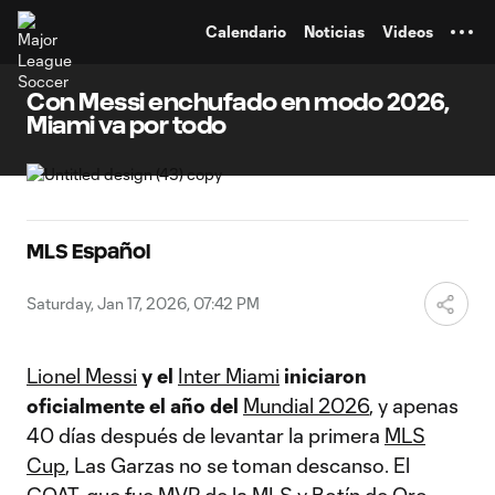
TENT
Calendario
Noticias
Videos
Con Messi enchufado en modo 2026,
Miami va por todo
MLS Español
Saturday, Jan 17, 2026, 07:42 PM
Lionel Messi
y el
Inter Miami
iniciaron
oficialmente el año del
Mundial 2026
, y apenas
40 días después de levantar la primera
MLS
Cup
, Las Garzas no se toman descanso. El