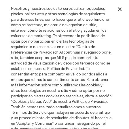
Tienda
Nosotros y nuestros socios terceros utilizamos cookies,
píxeles, balizas web y otras tecnologías de seguimiento
para diversos fines, como hacer que el sitio web funcione
Club Sites
como se pretende, mejorar la navegación del sitio,
entender cómo te relacionas con el sitio y ayudar en los
esfuerzos de marketing. Te ofrecemos la posibilidad de
optar por no participar en ciertas tecnologías de
seguimiento no esenciales en nuestro "Centro de
Preferencias de Privacidad". Al continuar navegando por el
sitio, también aceptas que MLS puede compartir tu
actividad de visualización de videos con terceros como se
establece en nuestra Política de Privacidad. Tu
Términos de servicio
Política de privacidad
No vender mi información
consentimiento para compartir es válido por dos años a
Cookies Settings
menos que retires tu consentimiento antes. Para obtener
más información sobre cómo utilizamos las cookies y
©2026 MLS. El nombre y escudo de la Major League Soccer y MLS son
otras tecnologías en nuestro sitio y cómo optar por no
marcas registradas de League Soccer, L.L.C. (“MLS”). Los nombres y logos
de los equipos de la MLS están registrados y son marcas bajo ley común
participar en ciertas cookies no esenciales, visita la sección
de la MLS o son usadas con el permiso de sus propietarios. Uso
“Cookies y Balizas Web” de nuestra Política de Privacidad
desautorizado está prohibido.
También hemos realizado actualizaciones a nuestros
Términos de Servicio que incluyen un acuerdo de arbitraje
y un procedimiento de resolución de disputas. Al hacer clic
en “Aceptar y Continuar” o continuar navegando por el
sitio, aceptas tanto el almacenamiento y uso de las