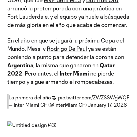
GOAT, que fue
MVP de la MLS
y
Botín de Oro
,
arrancó la pretemporada con una práctica en
Fort Lauderdale, y el equipo ya huele a búsqueda
de más gloria en el año que acaba de comenzar.
En el año en que se jugará la próxima Copa del
Mundo, Messi y
Rodrigo De Paul
ya se están
poniendo a punto para defender la corona con
Argentina
, la misma que ganaron en
Qatar
2022
. Pero antes, el
Inter Miami
no pierde
tiempo y sigue armando el rompecabezas.
La primera del año 🤝
pic.twitter.com/ZWZSSWgWQF
— Inter Miami CF (@InterMiamiCF)
January 17, 2026