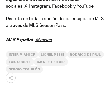
sociales:
X
,
Instagram
,
Facebook
y
YouTube
.
Disfruta de toda la acción de los equipos de MLS
a través de
MLS Season Pass
.
MLS Español -
@mlses
INTER MIAMI CF
LIONEL MESSI
RODRIGO DE PAUL
LUIS SUÁREZ
DAYNE ST. CLAIR
SERGIO REGUILÓN