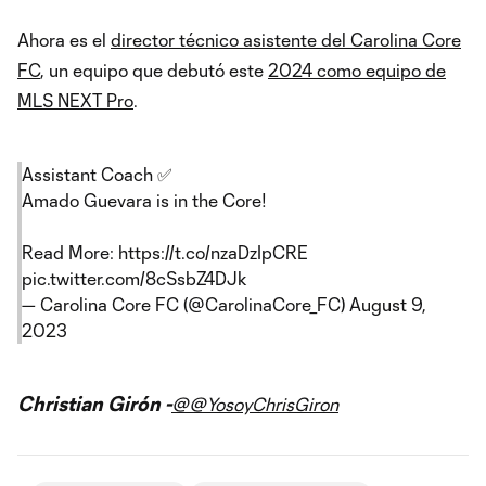
Ahora es el
director técnico asistente del Carolina Core
FC
, un equipo que debutó este
2024 como equipo de
MLS NEXT Pro
.
Assistant Coach ✅
Amado Guevara is in the Core!
Read More:
https://t.co/nzaDzIpCRE
pic.twitter.com/8cSsbZ4DJk
— Carolina Core FC (@CarolinaCore_FC)
August 9,
2023
Christian Girón -
@@YosoyChrisGiron