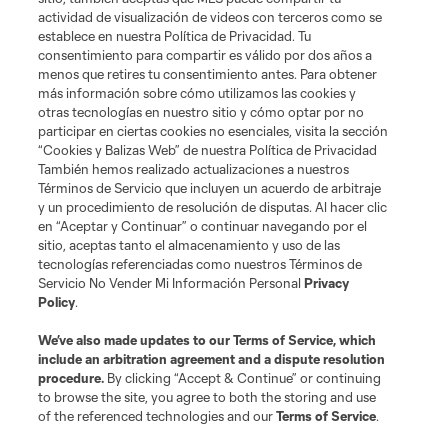
actividad de visualización de videos con terceros como se
establece en nuestra Política de Privacidad. Tu
consentimiento para compartir es válido por dos años a
menos que retires tu consentimiento antes. Para obtener
más información sobre cómo utilizamos las cookies y
otras tecnologías en nuestro sitio y cómo optar por no
Términos de servicio
Política de privacidad
No vender mi información
participar en ciertas cookies no esenciales, visita la sección
Cookies Settings
“Cookies y Balizas Web” de nuestra Política de Privacidad
También hemos realizado actualizaciones a nuestros
©2026 MLS. El nombre y escudo de la Major League Soccer y MLS son
marcas registradas de League Soccer, L.L.C. (“MLS”). Los nombres y logos
Términos de Servicio que incluyen un acuerdo de arbitraje
de los equipos de la MLS están registrados y son marcas bajo ley común
y un procedimiento de resolución de disputas. Al hacer clic
de la MLS o son usadas con el permiso de sus propietarios. Uso
en “Aceptar y Continuar” o continuar navegando por el
desautorizado está prohibido.
sitio, aceptas tanto el almacenamiento y uso de las
tecnologías referenciadas como nuestros Términos de
Servicio No Vender Mi Información Personal
Privacy
Policy
.
We’ve also made updates to our
Terms of Service
, which
include an arbitration agreement and a dispute resolution
procedure.
By clicking “Accept & Continue” or continuing
to browse the site, you agree to both the storing and use
of the referenced technologies and our
Terms of Service
.