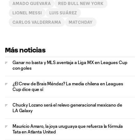
AMADO GUEVARA
RED BULL NEW YORK
LIONEL MESSI
LUIS SUÁREZ
CARLOS VALDERRAMA
MATCHDAY
Más noticias
Ganar no basta y MLS aventaja a Liga MX en Leagues Cup
con goles
¿El Crew de Brais Méndez? La media chilena en Leagues
Cup dice que sí
Chucky Lozano será el relevo generacional mexicano de
LA Galaxy
Mauricio Amaro, la joya uruguaya que refuerza la fórmula
Tata en Atlanta United