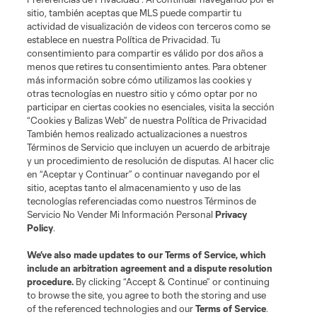
sitio, también aceptas que MLS puede compartir tu
actividad de visualización de videos con terceros como se
establece en nuestra Política de Privacidad. Tu
Términos de servicio
Política de privacidad
No vender mi información
consentimiento para compartir es válido por dos años a
Cookies Settings
menos que retires tu consentimiento antes. Para obtener
más información sobre cómo utilizamos las cookies y
©2026 MLS. El nombre y escudo de la Major League Soccer y MLS son
otras tecnologías en nuestro sitio y cómo optar por no
marcas registradas de League Soccer, L.L.C. (“MLS”). Los nombres y logos
de los equipos de la MLS están registrados y son marcas bajo ley común
participar en ciertas cookies no esenciales, visita la sección
de la MLS o son usadas con el permiso de sus propietarios. Uso
“Cookies y Balizas Web” de nuestra Política de Privacidad
desautorizado está prohibido.
También hemos realizado actualizaciones a nuestros
Términos de Servicio que incluyen un acuerdo de arbitraje
y un procedimiento de resolución de disputas. Al hacer clic
en “Aceptar y Continuar” o continuar navegando por el
sitio, aceptas tanto el almacenamiento y uso de las
tecnologías referenciadas como nuestros Términos de
Servicio No Vender Mi Información Personal
Privacy
Policy
.
We’ve also made updates to our
Terms of Service
, which
include an arbitration agreement and a dispute resolution
procedure.
By clicking “Accept & Continue” or continuing
to browse the site, you agree to both the storing and use
of the referenced technologies and our
Terms of Service
.