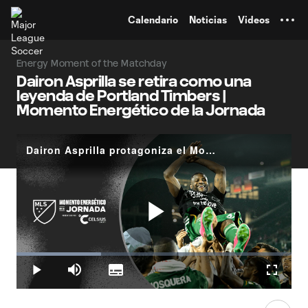
TENT
Calendario
Noticias
Videos
Energy Moment of the Matchday
Dairon Asprilla se retira como una
leyenda de Portland Timbers |
Momento Energético de la Jornada
Dairon Asprilla protagoniza el Momento Energético de la Jornada 23
Play
Loaded
:
30.69%
Play
Mute
Subtitles
Fullscr