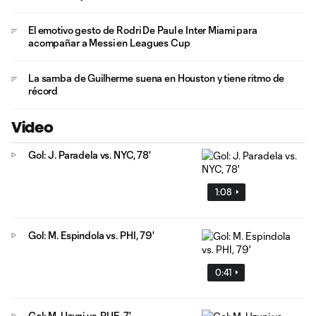
El emotivo gesto de Rodri De Paul e Inter Miami para
acompañar a Messi en Leagues Cup
La samba de Guilherme suena en Houston y tiene ritmo de
récord
Video
Gol: J. Paradela vs. NYC, 78'
1:08
Gol: M. Espindola vs. PHI, 79'
0:41
Gol: M. Uzuni vs. PUE, 7'