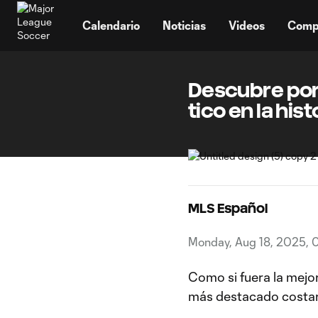
TENT
Calendario
Noticias
Videos
Comp
Descubre por
tico en la his
MLS Español
Monday, Aug 18, 2025, 
Como si fuera la mejor
más destacado costarr