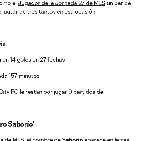
como el
Jugador de la Jornada 27 de MLS
un par de
el autor de tres tantos en esa ocasión.
cia
a en 14 goles en 27 fechas
ada 157 minutos
ity FC le restan por jugar 9 partidos de
ro Saborío'
ria de MLS, el nombre de
Saborío
aparece en letras