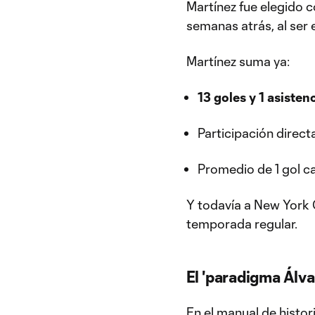
Martínez fue elegido 
semanas atrás, al ser 
Martínez suma ya:
13 goles y 1 asisten
Participación direct
Promedio de 1 gol c
Y todavía a New York C
temporada regular.
El 'paradigma Álva
En el manual de histo