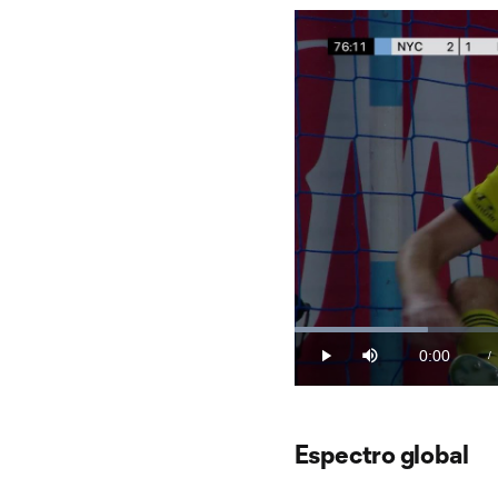
Loaded
:
20.08%
0:00
/
Play
Mute
Current
Time
Espectro global