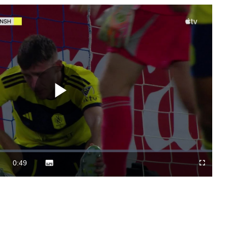
Play
Video
0:49
Subtitles
Difundir
Fullscreen
Duration
a
Chromecast