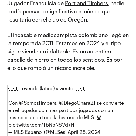
Jugador Franquicia de
Portland Timbers
, nadie
podía pensar lo significativo e icónico que
resultaría con el club de Oregón.
El incasable mediocampista colombiano llegó en
la temporada 2011. Estamos en 2024 y el tipo
sigue siendo un infaltable. Es un autentico
caballo de hierro en todos los sentidos. Es por
ello que rompió un récord increíble.
🇨🇴 Leyenda (latina) viviente. 🇨🇴
Con
@SomosTimbers
,
@DiegoChara21
se convierte
en el jugador con más partidos jugados con un
mismo club en toda la historia de MLS. 🏆
pic.twitter.com/TbNbN6Vd7N
— MLS Español (@MLSes)
April 28, 2024