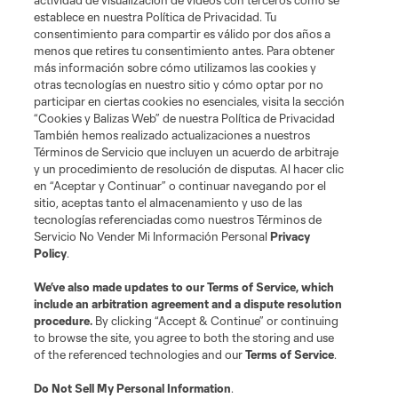
actividad de visualización de videos con terceros como se
establece en nuestra Política de Privacidad. Tu
Términos de servicio
Política de privacidad
No vender mi información
consentimiento para compartir es válido por dos años a
Cookies Settings
menos que retires tu consentimiento antes. Para obtener
más información sobre cómo utilizamos las cookies y
©2026 MLS. El nombre y escudo de la Major League Soccer y MLS son
otras tecnologías en nuestro sitio y cómo optar por no
marcas registradas de League Soccer, L.L.C. (“MLS”). Los nombres y logos
de los equipos de la MLS están registrados y son marcas bajo ley común
participar en ciertas cookies no esenciales, visita la sección
de la MLS o son usadas con el permiso de sus propietarios. Uso
“Cookies y Balizas Web” de nuestra Política de Privacidad
desautorizado está prohibido.
También hemos realizado actualizaciones a nuestros
Términos de Servicio que incluyen un acuerdo de arbitraje
y un procedimiento de resolución de disputas. Al hacer clic
en “Aceptar y Continuar” o continuar navegando por el
sitio, aceptas tanto el almacenamiento y uso de las
tecnologías referenciadas como nuestros Términos de
Servicio No Vender Mi Información Personal
Privacy
Policy
.
We’ve also made updates to our
Terms of Service
, which
include an arbitration agreement and a dispute resolution
procedure.
By clicking “Accept & Continue” or continuing
to browse the site, you agree to both the storing and use
of the referenced technologies and our
Terms of Service
.
Do Not Sell My Personal Information
.