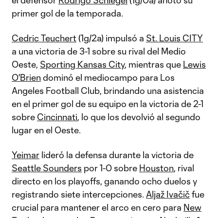
el defensor
Rodrigo Schlegel
(1g/0a) anotó su
primer gol de la temporada.
Cedric Teuchert
(1g/2a) impulsó a
St. Louis CITY
a una victoria de 3-1 sobre su rival del Medio
Oeste,
Sporting Kansas City
, mientras que
Lewis
O'Brien
dominó el mediocampo para Los
Angeles Football Club, brindando una asistencia
en el primer gol de su equipo en la victoria de 2-1
sobre
Cincinnati
, lo que los devolvió al segundo
lugar en el Oeste.
Yeimar
lideró la defensa durante la victoria de
Seattle Sounders
por 1-0 sobre
Houston
, rival
directo en los playoffs, ganando ocho duelos y
registrando siete intercepciones.
Aljaž Ivačič
fue
crucial para mantener el arco en cero para
New