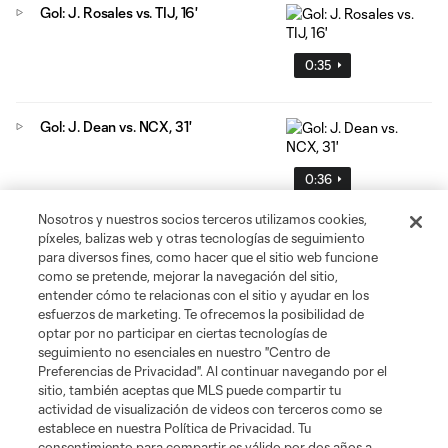
Gol: J. Rosales vs. TIJ, 16'
0:35
Gol: J. Dean vs. NCX, 31'
0:36
Nosotros y nuestros socios terceros utilizamos cookies,
píxeles, balizas web y otras tecnologías de seguimiento
Gol: N. Cavallo vs. SAN, 66'
para diversos fines, como hacer que el sitio web funcione
como se pretende, mejorar la navegación del sitio,
0:54
entender cómo te relacionas con el sitio y ayudar en los
esfuerzos de marketing. Te ofrecemos la posibilidad de
optar por no participar en ciertas tecnologías de
seguimiento no esenciales en nuestro "Centro de
Gol: T. Gray vs SAN, 50'
Preferencias de Privacidad". Al continuar navegando por el
sitio, también aceptas que MLS puede compartir tu
1:04
actividad de visualización de videos con terceros como se
establece en nuestra Política de Privacidad. Tu
consentimiento para compartir es válido por dos años a