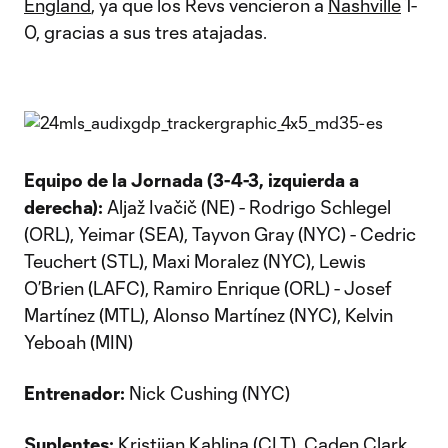
England
, ya que los Revs vencieron a
Nashville
1-
0, gracias a sus tres atajadas.
Equipo de la Jornada (3-4-3, izquierda a
derecha):
Aljaž Ivačič (NE) - Rodrigo Schlegel
(ORL), Yeimar (SEA), Tayvon Gray (NYC) - Cedric
Teuchert (STL), Maxi Moralez (NYC), Lewis
O’Brien (LAFC), Ramiro Enrique (ORL) - Josef
Martínez (MTL), Alonso Martínez (NYC), Kelvin
Yeboah (MIN)
Entrenador:
Nick Cushing (NYC)
Suplentes:
Kristijan Kahlina (CLT), Caden Clark