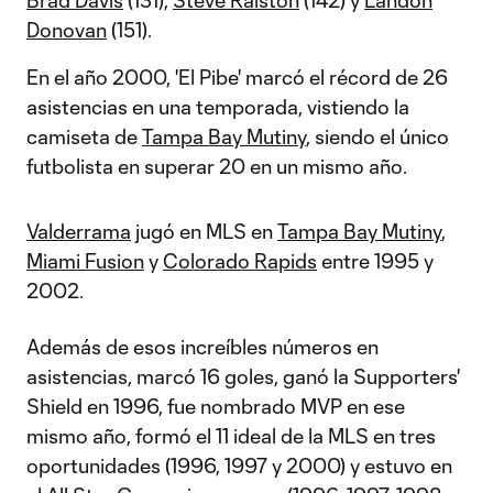
Brad Davis
(131),
Steve Ralston
(142) y
Landon
Donovan
(151).
En el año 2000, 'El Pibe' marcó el récord de 26
asistencias en una temporada, vistiendo la
camiseta de
Tampa Bay Mutiny
, siendo el único
futbolista en superar 20 en un mismo año.
Valderrama
jugó en MLS en
Tampa Bay Mutiny
,
Miami Fusion
y
Colorado Rapids
entre 1995 y
2002.
Además de esos increíbles números en
asistencias, marcó 16 goles, ganó la Supporters'
Shield en 1996, fue nombrado MVP en ese
mismo año, formó el 11 ideal de la MLS en tres
oportunidades (1996, 1997 y 2000) y estuvo en