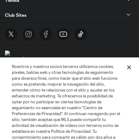
Tienda
Club Sites
Nosotros y nuestros socios terceros utilizamos cookies,
Términos de servicio
Política de privacidad
No vender mi información
píxeles, balizas web y otras tecnologías de seguimiento
Cookies Settings
para diversos fines, como hacer que el sitio web funcione
como se pretende, mejorar la navegación del sitio,
©2026 MLS. El nombre y escudo de la Major League Soccer y MLS son
marcas registradas de League Soccer, L.L.C. (“MLS”). Los nombres y logos
entender cómo te relacionas con el sitio y ayudar en los
de los equipos de la MLS están registrados y son marcas bajo ley común
esfuerzos de marketing. Te ofrecemos la posibilidad de
de la MLS o son usadas con el permiso de sus propietarios. Uso
optar por no participar en ciertas tecnologías de
desautorizado está prohibido.
seguimiento no esenciales en nuestro "Centro de
Preferencias de Privacidad". Al continuar navegando por el
sitio, también aceptas que MLS puede compartir tu
actividad de visualización de videos con terceros como se
establece en nuestra Política de Privacidad. Tu
consentimiento para compartir es válido por dos años a