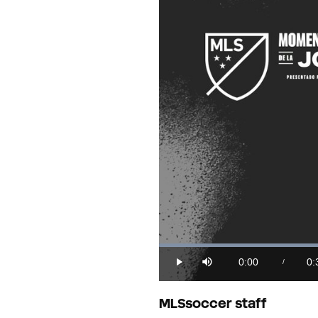
Loaded
:
25.35%
0:00
0:
/
Play
Mute
Current
Du
Time
MLSsoccer staff