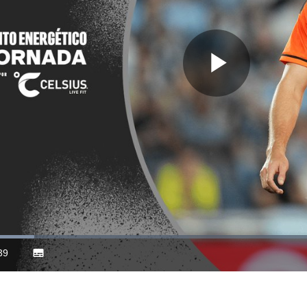
Play
Video
39
Subtitles
ration