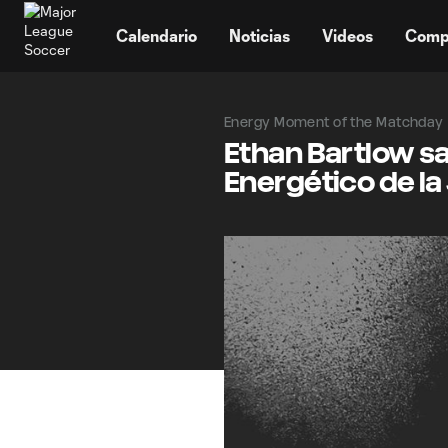
TENT
Calendario
Noticias
Videos
Comp
Energy Moment of the Matchday
Ethan Bartlow s
Energético de l