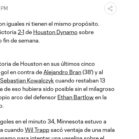
9 PM
on iguales ni tienen el mismo propósito.
ictoria
2-1
de
Houston Dynamo
sobre
o fin de semana.
ctoria de Houston en sus últimos cinco
 gol en contra de
Alejandro Bran
(38') y al
Sebastian Kowalczyk
cuando restaban 13
 de eso hubiera sido posible sin el milagroso
ropio arco del defensor
Ethan Bartlow
en la
o.
 goles en el minuto 34, Minnesota estuvo a
ja cuando
Wil Trapp
sacó ventaja de una mala
ynamo para intentar una vaselina sobre el