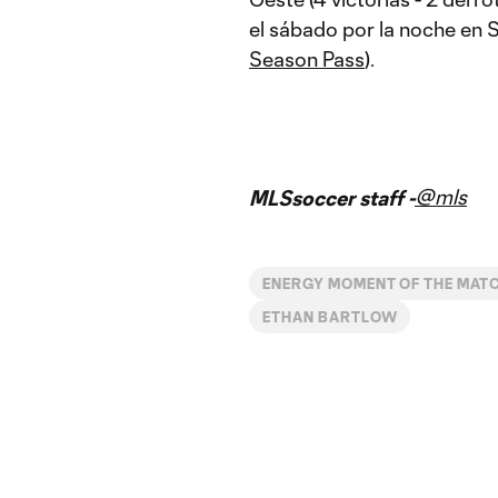
el sábado por la noche en 
Season Pass
).
@mls
MLSsoccer staff -
ENERGY MOMENT OF THE MAT
ETHAN BARTLOW