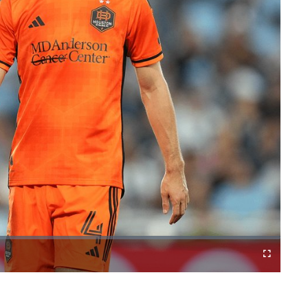
Difundir
Fullscreen
a
Chromecast