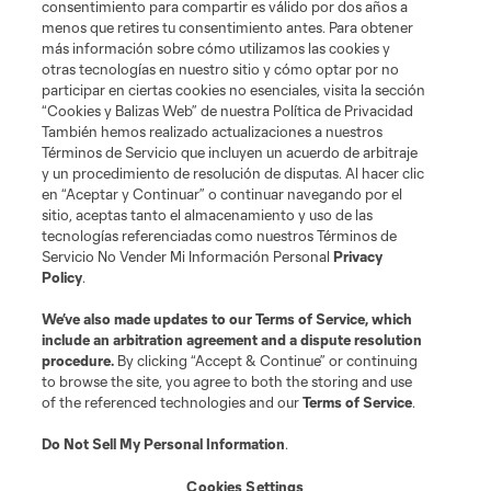
consentimiento para compartir es válido por dos años a
menos que retires tu consentimiento antes. Para obtener
más información sobre cómo utilizamos las cookies y
otras tecnologías en nuestro sitio y cómo optar por no
Términos de servicio
Política de privacidad
No vender mi información
participar en ciertas cookies no esenciales, visita la sección
Cookies Settings
“Cookies y Balizas Web” de nuestra Política de Privacidad
También hemos realizado actualizaciones a nuestros
©2026 MLS. El nombre y escudo de la Major League Soccer y MLS son
marcas registradas de League Soccer, L.L.C. (“MLS”). Los nombres y logos
Términos de Servicio que incluyen un acuerdo de arbitraje
de los equipos de la MLS están registrados y son marcas bajo ley común
y un procedimiento de resolución de disputas. Al hacer clic
de la MLS o son usadas con el permiso de sus propietarios. Uso
en “Aceptar y Continuar” o continuar navegando por el
desautorizado está prohibido.
sitio, aceptas tanto el almacenamiento y uso de las
tecnologías referenciadas como nuestros Términos de
Servicio No Vender Mi Información Personal
Privacy
Policy
.
We’ve also made updates to our
Terms of Service
, which
include an arbitration agreement and a dispute resolution
procedure.
By clicking “Accept & Continue” or continuing
to browse the site, you agree to both the storing and use
of the referenced technologies and our
Terms of Service
.
Do Not Sell My Personal Information
.
Cookies Settings