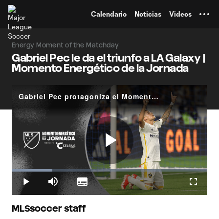
TENT
Calendario
Noticias
Videos
Energy Moment of the Matchday
Gabriel Pec le da el triunfo a LA Galaxy |
Momento Energético de la Jornada
Gabriel Pec protagoniza el Momento Energético de la Jornada 25
Play
Loaded
:
20.79%
Play
Mute
Subtitles
Fullscr
Video
MLSsoccer staff