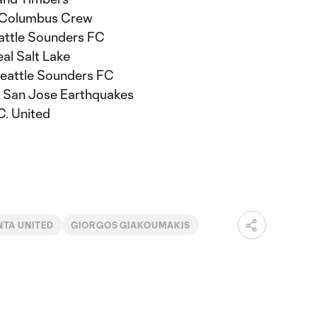
– Columbus Crew
eattle Sounders FC
al Salt Lake
eattle Sounders FC
 San Jose Earthquakes
C. United
NTA UNITED
GIORGOS GIAKOUMAKIS