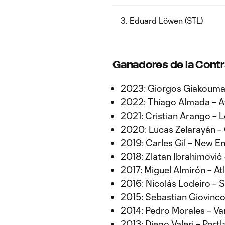
3. Eduard Löwen (STL)
Ganadores de la Contr
2023: Giorgos Giakoumak
2022: Thiago Almada – A
2021: Cristian Arango – 
2020: Lucas Zelarayán 
2019: Carles Gil – New E
2018: Zlatan Ibrahimović
2017: Miguel Almirón – At
2016: Nicolás Lodeiro – 
2015: Sebastian Giovinc
2014: Pedro Morales – V
2013: Diego Valeri – Port