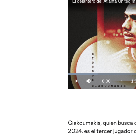
Loaded
:
16.41%
0:00
1:
/
Play
Mute
Current
Du
Time
Giakoumakis, quien busca c
2024, es el tercer jugador 