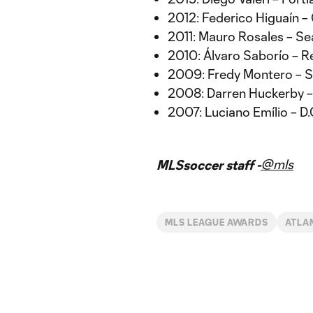
2012: Federico Higuaín 
2011: Mauro Rosales – S
2010: Álvaro Saborío – Re
2009: Fredy Montero – S
2008: Darren Huckerby –
2007: Luciano Emílio – D.
@mls
MLSsoccer staff -
MLS LEAGUE AWARDS
ATLA