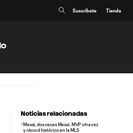
Suscríbete
Tienda
do
Noticias relacionadas
Messi, dos veces Messi: MVP otra vez
y récord histórico en la MLS