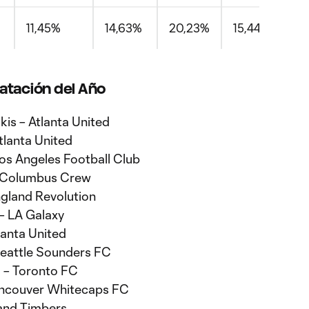
11,45%
14,63%
20,23%
15,44%
atación del Año
is – Atlanta United
tlanta United
Los Angeles Football Club
– Columbus Crew
ngland Revolution
 – LA Galaxy
lanta United
Seattle Sounders FC
o – Toronto FC
ancouver Whitecaps FC
land Timbers