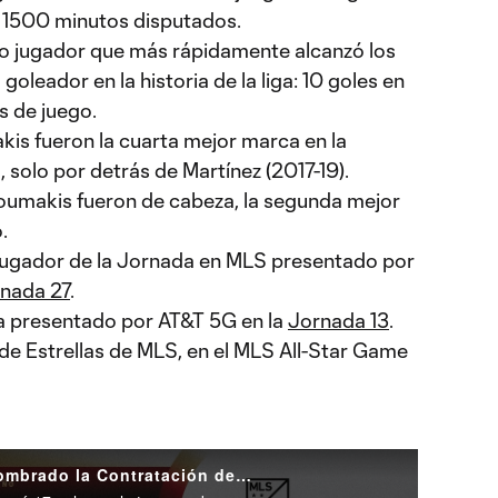
e 1500 minutos disputados.
do jugador que más rápidamente alcanzó los
 goleador en la historia de la liga: 10 goles en
s de juego.
kis fueron la cuarta mejor marca en la
, solo por detrás de Martínez (2017-19).
koumakis fueron de cabeza, la segunda mejor
.
ugador de la Jornada en MLS presentado por
nada 27
.
a presentado por AT&T 5G en la
Jornada 13
.
 de Estrellas de MLS, en el MLS All-Star Game
Giorgos Giakoumakis es nombrado la Contratación del Año de MLS