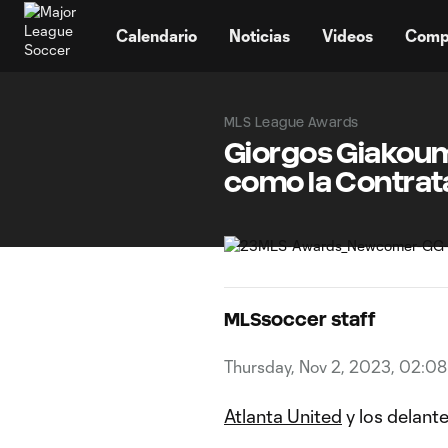
TENT
Calendario
Noticias
Videos
Comp
MLS League Awards
Giorgos Giakouma
como la Contrat
MLSsoccer staff
Thursday, Nov 2, 2023, 02:0
Atlanta United
y los delant