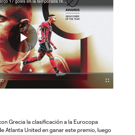
El delantero del Atlanta United marcó 17 goles en la temporada regular para ubicarse como el segundo mejor goleador de la liga.
Play
Video
00
Difundir
Fullscreen
ration
a
Chromecast
on Grecia la clasificación a la Eurocopa
de Atlanta United en ganar este premio, luego