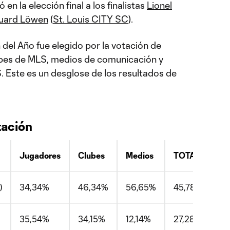
ó en la elección final a los finalistas
Lionel
uard Löwen
(
St. Louis CITY SC
).
 del Año fue elegido por la votación de
ubes de MLS, medios de comunicación y
. Este es un desglose de los resultados de
tación
Jugadores
Clubes
Medios
TOTAL
)
34,34%
46,34%
56,65%
45,78%
35,54%
34,15%
12,14%
27,28%