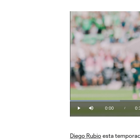
Loaded
:
26.71%
0:00
0:
/
Play
Mute
Current
Du
Time
Diego Rubio
esta temporada