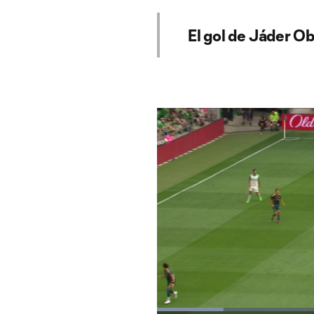
El gol de Jáder O
Loaded
: