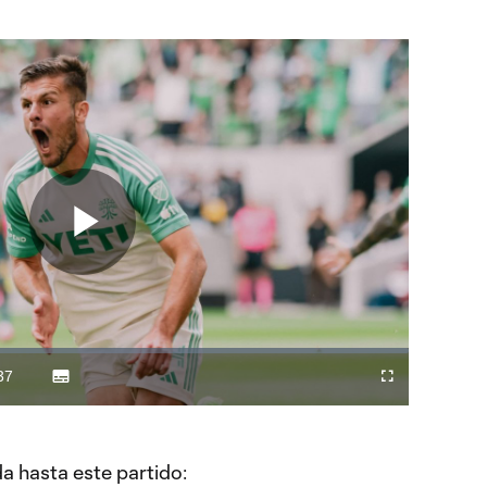
Play
Video
37
Subtitles
Difundir
Fullscreen
ration
a
Chromecast
 hasta este partido: