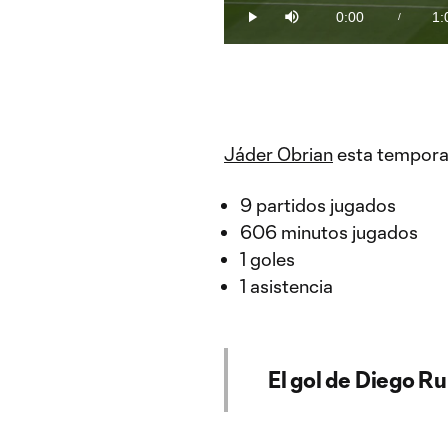
15.78%
0:00
1:
/
Play
Mute
Current
Du
Time
Jáder Obrian
esta temporad
9 partidos jugados
606 minutos jugados
1 goles
1 asistencia
El gol de Diego R