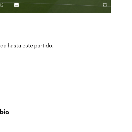
Video
02
Subtitles
Difundir
Fullscreen
ration
a
Chromecast
a hasta este partido:
ubio