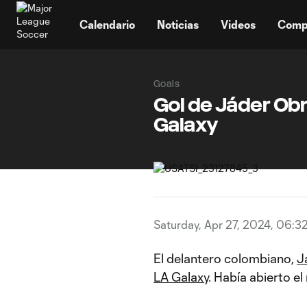
TENT
Calendario
Noticias
Videos
Comp
Goals
Gol de Jáder Obr
Galaxy
Saturday, Apr 27, 2024, 06:3
El delantero colombiano,
J
LA Galaxy
. Había abierto e