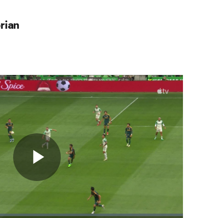
brian
Play