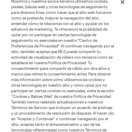
Tienda
Nosotros y nuestros socios terceros utilizamos cookies,
píxeles, balizas web y otras tecnologías de seguimiento
para diversos fines, como hacer que el sitio web funcione
Club Sites
como se pretende, mejorar la navegación del sitio,
entender cómo te relacionas con el sitio y ayudar en los
esfuerzos de marketing. Te ofrecemos la posibilidad de
optar por no participar en ciertas tecnologías de
seguimiento no esenciales en nuestro "Centro de
Preferencias de Privacidad". Al continuar navegando por el
sitio, también aceptas que MLS puede compartir tu
actividad de visualización de videos con terceros como se
establece en nuestra Política de Privacidad. Tu
Términos de servicio
Política de privacidad
No vender mi información
consentimiento para compartir es válido por dos años a
Cookies Settings
menos que retires tu consentimiento antes. Para obtener
más información sobre cómo utilizamos las cookies y
©2026 MLS. El nombre y escudo de la Major League Soccer y MLS son
otras tecnologías en nuestro sitio y cómo optar por no
marcas registradas de League Soccer, L.L.C. (“MLS”). Los nombres y logos
de los equipos de la MLS están registrados y son marcas bajo ley común
participar en ciertas cookies no esenciales, visita la sección
de la MLS o son usadas con el permiso de sus propietarios. Uso
“Cookies y Balizas Web” de nuestra Política de Privacidad
desautorizado está prohibido.
También hemos realizado actualizaciones a nuestros
Términos de Servicio que incluyen un acuerdo de arbitraje
y un procedimiento de resolución de disputas. Al hacer clic
en “Aceptar y Continuar” o continuar navegando por el
sitio, aceptas tanto el almacenamiento y uso de las
tecnologías referenciadas como nuestros Términos de