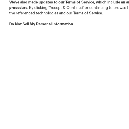
Trabajos/Carreras
Twitter
We’ve also made updates to our
Terms of Service
, which include an a
procedure.
By clicking “Accept & Continue” or continuing to browse th
Facebook
the referenced technologies and our
Terms of Service
.
Do Not Sell My Personal Information
.
Club Sites
Austin
Atlanta
Charlotte
Chica
LA
LAFC
Miami
Minnes