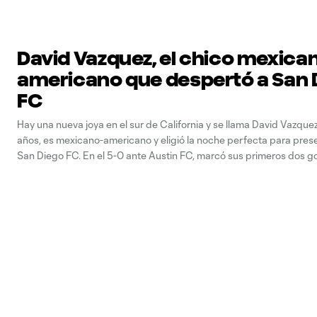
David Vazquez, el chico mexica
americano que despertó a San 
FC
Hay una nueva joya en el sur de California y se llama David Vazque
años, es mexicano-americano y eligió la noche perfecta para pres
San Diego FC. En el 5-0 ante Austin FC, marcó sus primeros dos g
dio una asistencia y apareció para cortar