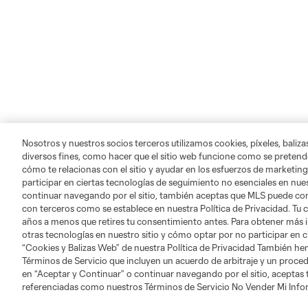
Nosotros y nuestros socios terceros utilizamos cookies, píxeles, baliz
diversos fines, como hacer que el sitio web funcione como se pretende
cómo te relacionas con el sitio y ayudar en los esfuerzos de marketing
participar en ciertas tecnologías de seguimiento no esenciales en nues
continuar navegando por el sitio, también aceptas que MLS puede comp
con terceros como se establece en nuestra Política de Privacidad. Tu
años a menos que retires tu consentimiento antes. Para obtener más 
otras tecnologías en nuestro sitio y cómo optar por no participar en ci
“Cookies y Balizas Web” de nuestra Política de Privacidad También he
Acerca de MLS
Social
Términos de Servicio que incluyen un acuerdo de arbitraje y un procedi
en “Aceptar y Continuar” o continuar navegando por el sitio, aceptas
referenciadas como nuestros Términos de Servicio No Vender Mi Inf
Servicio al Cliente
Instagram