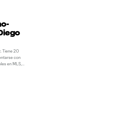
no-
Diego
z. Tiene 20
entarse con
oles en MLS,