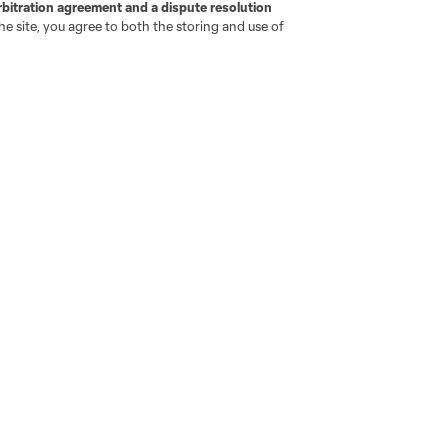
Camisetas
rbitration agreement and a dispute resolution
e site, you agree to both the storing and use of
Hombres
Mujeres
Niños
go
Cincinnati
Colorado
Columbus
ota
Montréal
Nashville
New England
New 