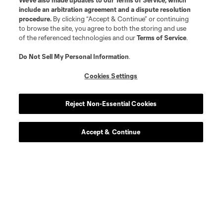
We’ve also made updates to our
Terms of Service
, which
include an arbitration agreement and a dispute resolution
procedure.
By clicking “Accept & Continue” or continuing
to browse the site, you agree to both the storing and use
of the referenced technologies and our
Terms of Service
.
Do Not Sell My Personal Information
.
Cookies Settings
Reject Non-Essential Cookies
Accept & Continue
Acerca de MLS