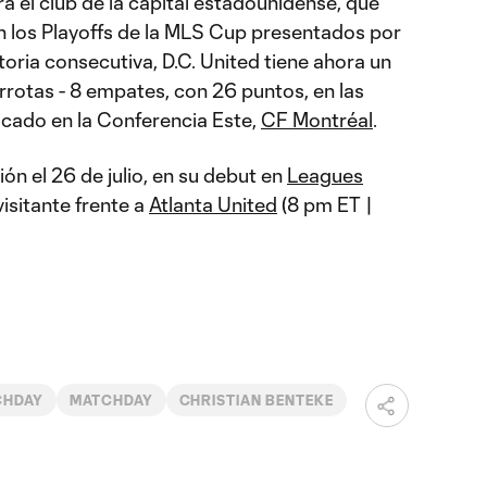
ra el club de la capital estadounidense, que
n los Playoffs de la MLS Cup presentados por
oria consecutiva, D.C. United tiene ahora un
errotas - 8 empates, con 26 puntos, en las
icado en la Conferencia Este,
CF Montréal
.
ión el 26 de julio, en su debut en
Leagues
isitante frente a
Atlanta United
(8 pm ET |
CHDAY
MATCHDAY
CHRISTIAN BENTEKE