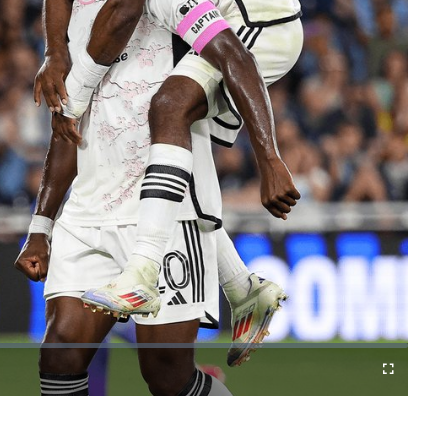
Difundir
Fullscreen
a
Chromecast