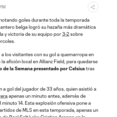
 PM
notando goles durante toda la temporada
elantero belga logró su hazaña más dramática
a y victoria de su equipo por
3-2
sobre
rcoles.
 a los visitantes con su gol a quemarropa en
 la afición local en Allianz Field, para quedarse
 de la Semana presentado por Celsius
tras
n a gol del jugador de 33 años, quien asistió a
rera
apenas un minuto antes, además de
l minuto 14. Esta explosión ofensiva pone a
partidos de MLS en esta temporada, apenas un
ro de
Real Salt Lake
Cristian Arango
en la