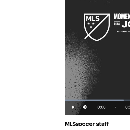
Loaded
:
18.68%
0:00
0:
/
Play
Mute
Current
Du
Time
MLSsoccer staff