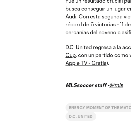
Fue un resultado crucial pa
busca conseguir un lugar e
Audi. Con esta segunda vict
récord de 6 victorias - 11 d
cercanías del noveno clasif
D.C. United regresa a la acc
Cup
, con un partido como v
Apple TV - Gratis
).
@mls
MLSsoccer staff -
ENERGY MOMENT OF THE MAT
D.C. UNITED