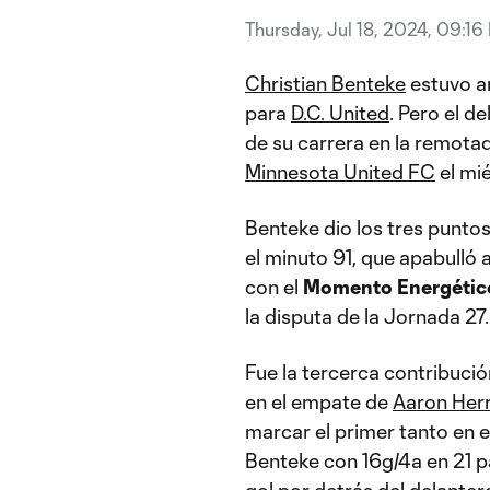
Thursday, Jul 18, 2024, 09:16
Christian Benteke
estuvo a
para
D.C. United
. Pero el d
de su carrera en la remotad
Minnesota United FC
el mié
Benteke dio los tres puntos
el minuto 91, que apabulló a
con el
Momento Energético
la disputa de la Jornada 27.
Fue la tercerca contribució
en el empate de
Aaron Her
marcar el primer tanto en e
Benteke con 16g/4a en 21 
gol por detrás del delante