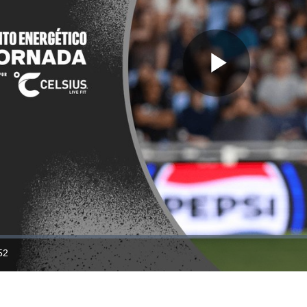
Play
Video
52
ration