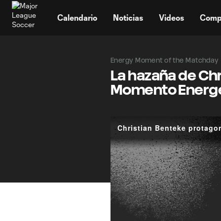
TENT
Calendario
Noticias
Videos
Comp
Energy Moment of the Matchday
La hazaña de Chr
Momento Energét
Christian Benteke protago