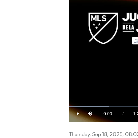
Loaded
:
12.14%
0:00
1:
/
Play
Mute
Current
Du
Time
Thursday, Sep 18, 2025, 08: