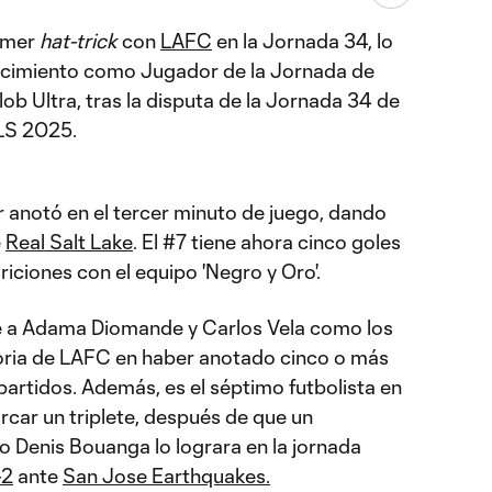
rimer
hat-trick
con
LAFC
en la Jornada 34, lo
nocimiento como Jugador de la Jornada de
b Ultra, tras la disputa de la Jornada 34 de
LS 2025.
r anotó en el tercer minuto de juego, dando
e
Real Salt Lake
. El #7 tiene ahora cinco goles
riciones con el equipo 'Negro y Oro'.
ne a Adama Diomande y Carlos Vela como los
toria de LAFC en haber anotado cinco o más
partidos. Además, es el séptimo futbolista en
arcar un triplete, después de que un
Denis Bouanga lo lograra en la jornada
–2
ante
San Jose Earthquakes.