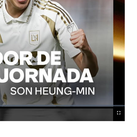
Difundir
Fullscreen
a
Chromecast