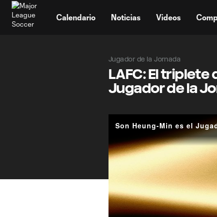
TENT
Calendario
Noticias
Videos
Comp
Jugador de la Jornada
LAFC: El triplete
Jugador de la J
Son Heung-Min es el Jugad