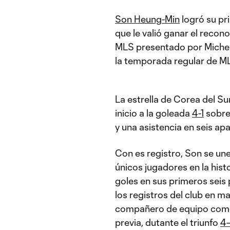
Son Heung-Min
logró su p
que le valió ganar el reco
MLS presentado por Michelo
la temporada regular de M
La estrella de Corea del Su
inicio a la goleada
4-1
sobr
y una asistencia en seis apa
Con es registro, Son se u
únicos jugadores en la his
goles en sus primeros seis 
los registros del club en m
compañero de equipo como 
previa, dutante el triunfo
4