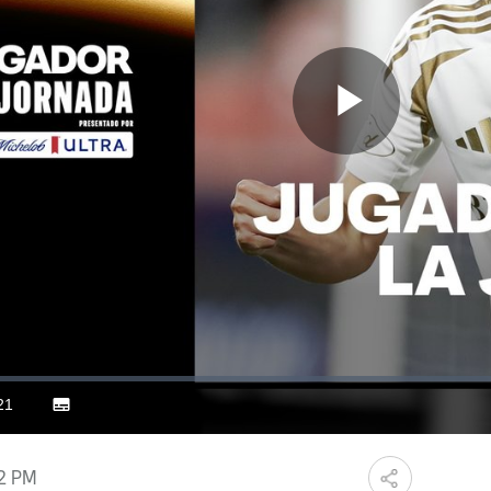
Play
Video
21
Subtitles
ration
02 PM