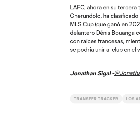
LAFC, ahora en su tercera
Cherundolo, ha clasificado 
MLS Cup (que ganó en 2022
delantero
Dénis Bouanga
c
con raíces francesas, mient
se podría unir al club en el 
@Jonatha
Jonathan Sigal -
TRANSFER TRACKER
LOS A