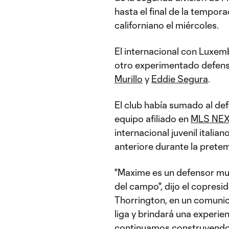
hasta el final de la tempor
californiano el miércoles.
El internacional con Luxem
otro experimentado defenso
Murillo
y
Eddie Segura
.
El club había sumado al de
equipo afiliado en
MLS NEX
internacional juvenil itali
anteriore durante la prete
"Maxime es un defensor muy
del campo", dijo el copresi
Thorrington, en un comuni
liga y brindará una experie
continuamos construyendo 