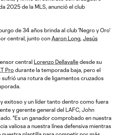
ada 2025 de la MLS, anunció el club
burgo de 34 años brinda al club 'Negro y Oro'
r central, junto con
Aaron Long
,
Jesús
fensor central
Lorenzo Dellavalle
desde su
T Pro
durante la temporada baja, pero el
ano sufrió una rotura de ligamentos cruzados
mporada.
 exitoso y un líder tanto dentro como fuera
dente y gerente general del LAFC, John
cado. "Es un ganador comprobado en nuestra
ncia valiosa a nuestra línea defensiva mientras
nuestra plantilla para competir por más