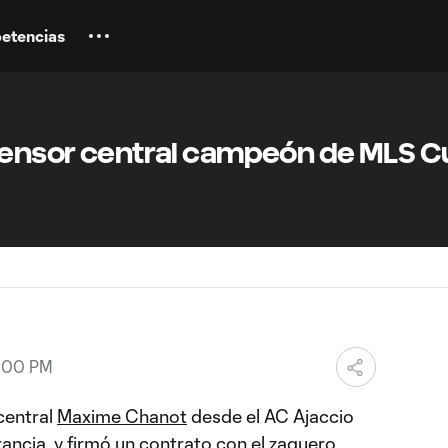
etencias
efensor central campeón de MLS 
7:00 PM
central
Maxime Chanot
desde el AC Ajaccio
rancia, y firmó un contrato con el zaguero