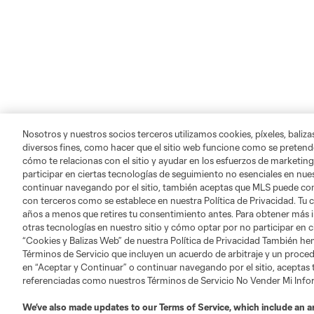
Nosotros y nuestros socios terceros utilizamos cookies, píxeles, baliz
diversos fines, como hacer que el sitio web funcione como se pretende
cómo te relacionas con el sitio y ayudar en los esfuerzos de marketing
participar en ciertas tecnologías de seguimiento no esenciales en nues
continuar navegando por el sitio, también aceptas que MLS puede comp
con terceros como se establece en nuestra Política de Privacidad. Tu
años a menos que retires tu consentimiento antes. Para obtener más 
otras tecnologías en nuestro sitio y cómo optar por no participar en ci
“Cookies y Balizas Web” de nuestra Política de Privacidad También he
Términos de Servicio que incluyen un acuerdo de arbitraje y un procedi
en “Aceptar y Continuar” o continuar navegando por el sitio, aceptas
referenciadas como nuestros Términos de Servicio No Vender Mi Inf
We’ve also made updates to our
Terms of Service
, which include an a