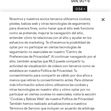
0:54
Nosotros y nuestros socios terceros utilizamos cookies,
píxeles, balizas web y otras tecnologías de seguimiento
Gol: Ó. Estupiñán vs. VAN, 74'
para diversos fines, como hacer que el sitio web funcione
como se pretende, mejorar la navegación del sitio,
1:07
entender cómo te relacionas con el sitio y ayudar en los
esfuerzos de marketing. Te ofrecemos la posibilidad de
optar por no participar en ciertas tecnologías de
seguimiento no esenciales en nuestro "Centro de
Mejores Jugadas: Club Tigres vs.
Preferencias de Privacidad". Al continuar navegando por el
Minnesota United | 7 de Agosto,
2026
sitio, también aceptas que MLS puede compartir tu
10:28
actividad de visualización de videos con terceros como se
establece en nuestra Política de Privacidad. Tu
consentimiento para compartir es válido por dos años a
menos que retires tu consentimiento antes. Para obtener
más información sobre cómo utilizamos las cookies y
otras tecnologías en nuestro sitio y cómo optar por no
participar en ciertas cookies no esenciales, visita la sección
“Cookies y Balizas Web” de nuestra Política de Privacidad
También hemos realizado actualizaciones a nuestros
Acerca de MLS
Términos de Servicio que incluyen un acuerdo de arbitraje