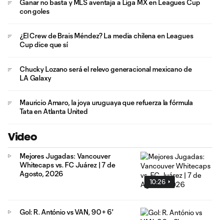
Ganar no basta y MLS aventaja a Liga MX en Leagues Cup
con goles
¿El Crew de Brais Méndez? La media chilena en Leagues
Cup dice que sí
Chucky Lozano será el relevo generacional mexicano de
LA Galaxy
Mauricio Amaro, la joya uruguaya que refuerza la fórmula
Tata en Atlanta United
Video
Mejores Jugadas: Vancouver
Whitecaps vs. FC Juárez | 7 de
Agosto, 2026
10:26
Gol: R. António vs VAN, 90 + 6'