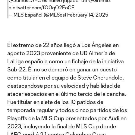
@SomosLAFC
es nuevo jugador de
@Gremio
.
pic.twitter.com/fO0qO2EoCF
— MLS Español (@MLSes)
February 14, 2025
El extremo de 22 años llegó a Los Ángeles en
agosto 2023 proveniente de UD Almería de
LaLiga española como un fichaje de la iniciativa
Sub-22. Él no se demoró en ganar un puesto
como titular en el equipo de Steve Cherundolo,
destacandose por su velocidad y habilidad de
atacar espacios en el último tercio de la cancha.
Fue titular en siete de los 10 patidos de
temporada regular y todos cinco partidos de los
Playoffs de la MLS Cup presentados por Audi en
2023, incluyendo la final de MLS Cup donde
LAFC perdió 2-1 contra
Columbus Crew
.