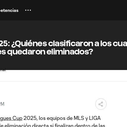
etencias
: ¿Quiénes clasificaron a los cu
nes quedaron eliminados?
PM
gues Cup
2025, los equipos de MLS y LIGA
e eliminación directa si finalizan dentro de las