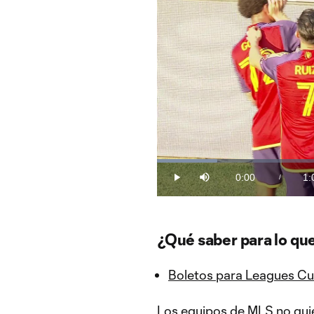
Loaded
:
14.32%
0:00
1:
/
Play
Mute
Current
Du
Time
¿Qué saber para lo que
Boletos para Leagues C
Los equipos de MLS no quie