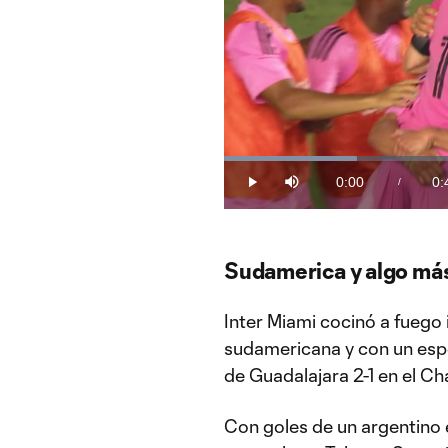
Loaded
:
22.14%
0:00
0:
/
Play
Mute
Current
Du
Time
Sudamerica y algo má
Inter Miami cocinó a fuego 
sudamericana y con un espe
de Guadalajara 2-1 en el C
Con goles de un argentino 