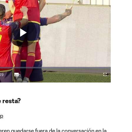
Play
Video
09
Subtitles
Difundir
Fullscreen
ration
a
Chromecast
 resta?
up
ren quedarse fuera de la conversación en la