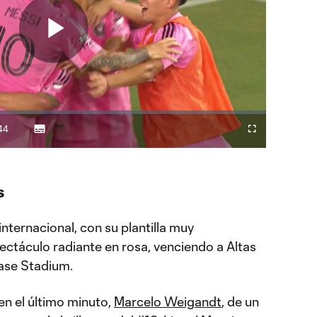
Play
Video
44
Subtitles
Difundir
Fullscreen
ration
a
Chromecast
s
internacional, con su plantilla muy
ctáculo radiante en rosa, venciendo a Altas
hase Stadium.
en el último minuto,
Marcelo Weigandt
, de un