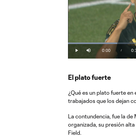
Loaded
:
27.08%
0:00
0:
/
Play
Mute
Current
Du
Time
El plato fuerte
¿Qué es un plato fuerte en
trabajados que los dejan co
La contundencia, fue la de 
organizada, su presión alta 
Field.