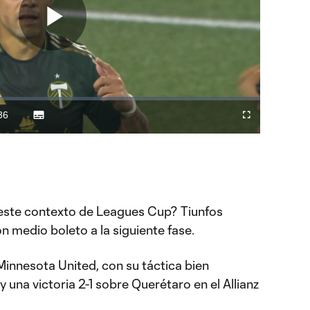
Play
Video
36
Subtitles
Difundir
Fullscreen
ration
a
Chromecast
 este contexto de Leagues Cup? Tiunfos
n medio boleto a la siguiente fase.
Minnesota United, con su táctica bien
y una victoria 2-1 sobre Querétaro en el Allianz