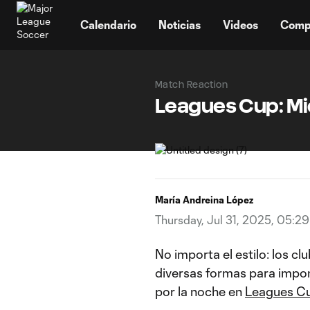
TENT
Calendario
Noticias
Videos
Comp
Match Reaction
Leagues Cup: Mi
María Andreina López
Thursday, Jul 31, 2025, 05:2
No importa el estilo: los 
diversas formas para impon
por la noche en
Leagues C