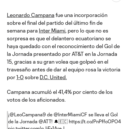
Leonardo Campana
fue una incorporación
sobre el final del partido del último fin de
semana para
Inter Miami
, pero lo que no es
sorpresa es que el delantero ecuatoriano se
haya quedado con el reconocimiento del Gol de
la Jornada presentado por AT&T en la Jornada
15, gracias a su gran volea que golpeó en el
travesaño antes de dar al equipo rosa la victoria
por
1-0
sobre
D.C. United.
Campana acumuló el 41,4% por ciento de los
votos de los aficionados.
¡
@LeoCampana9
de
@InterMiamiCF
se lleva el Gol
de la Jornada
@ATT
! 🔔🇪🇨
https://t.co/PnPffoOPO4
pic.twitter.com/qJiFx1AreJ