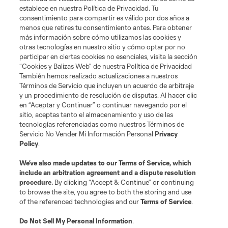
establece en nuestra Política de Privacidad. Tu
consentimiento para compartir es válido por dos años a
menos que retires tu consentimiento antes. Para obtener
más información sobre cómo utilizamos las cookies y
otras tecnologías en nuestro sitio y cómo optar por no
Términos de servicio
Política de privacidad
No vender mi información
participar en ciertas cookies no esenciales, visita la sección
Cookies Settings
“Cookies y Balizas Web” de nuestra Política de Privacidad
También hemos realizado actualizaciones a nuestros
©2026 MLS. El nombre y escudo de la Major League Soccer y MLS son
marcas registradas de League Soccer, L.L.C. (“MLS”). Los nombres y logos
Términos de Servicio que incluyen un acuerdo de arbitraje
de los equipos de la MLS están registrados y son marcas bajo ley común
y un procedimiento de resolución de disputas. Al hacer clic
de la MLS o son usadas con el permiso de sus propietarios. Uso
en “Aceptar y Continuar” o continuar navegando por el
desautorizado está prohibido.
sitio, aceptas tanto el almacenamiento y uso de las
tecnologías referenciadas como nuestros Términos de
Servicio No Vender Mi Información Personal
Privacy
Policy
.
We’ve also made updates to our
Terms of Service
, which
include an arbitration agreement and a dispute resolution
procedure.
By clicking “Accept & Continue” or continuing
to browse the site, you agree to both the storing and use
of the referenced technologies and our
Terms of Service
.
Do Not Sell My Personal Information
.