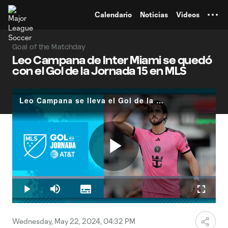
TENT
Calendario
Noticias
Videos
Goal of the Matchday
Leo Campana de Inter Miami se quedó
con el Gol de la Jornada 15 en MLS
Leo Campana se lleva el Gol de la Jornada 15 de MLS
Play
Loaded
:
45.27%
Play
Mute
Subtitles
Fullscr
Video
Wednesday, May 22, 2024, 04:32 PM