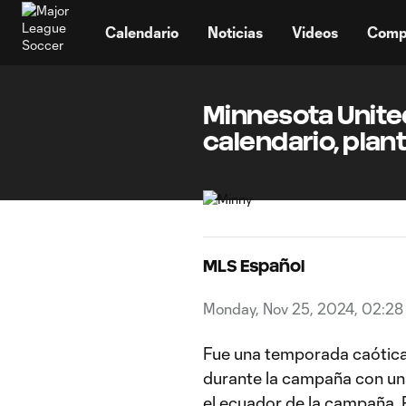
TENT
Calendario
Noticias
Videos
Comp
Minnesota United
calendario, plant
MLS Español
Monday, Nov 25, 2024, 02:2
Fue una temporada caótica 
durante la campaña con un
el ecuador de la campaña.