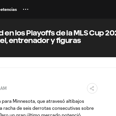
etencias
 en los Playoffs de la MLS Cup 20
el, entrenador y figuras
8 AM
para Minnesota, que atravesó altibajos
a racha de seis derrotas consecutivas sobre
 Pero un gran último mercado potenció