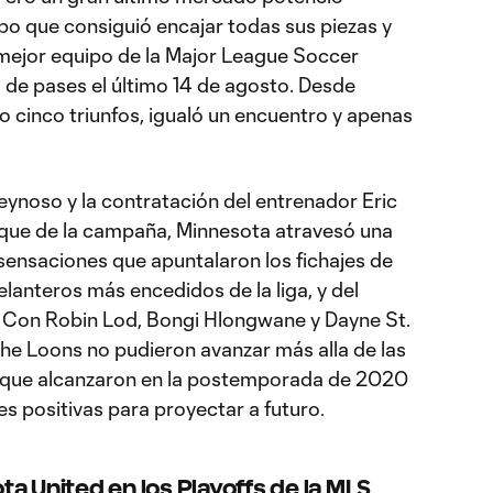
po que consiguió encajar todas sus piezas y
 mejor equipo de la Major League Soccer
 de pases el último 14 de agosto. Desde
 cinco triunfos, igualó un encuentro y apenas
eynoso y la contratación del entrenador Eric
nque de la campaña, Minnesota atravesó una
ensaciones que apuntalaron los fichajes de
elanteros más encedidos de la liga, y del
. Con Robin Lod, Bongi Hlongwane y Dayne St.
he Loons no pudieron avanzar más alla de las
a que alcanzaron en la postemporada de 2020
s positivas para proyectar a futuro.
a United en los Playoffs de la MLS