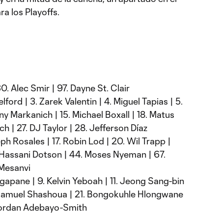
a los Playoffs.
 30. Alec Smir | 97. Dayne St. Clair
lford | 3. Zarek Valentin | 4. Miguel Tapias | 5.
ny Markanich | 15. Michael Boxall | 18. Matus
 | 27. DJ Taylor | 28. Jefferson Díaz
ph Rosales | 17. Robin Lod | 20. Wil Trapp |
. Hassani Dotson | 44. Moses Nyeman | 67.
 Mesanvi
gapane | 9. Kelvin Yeboah | 11. Jeong Sang-bin
9. Samuel Shashoua | 21. Bongokuhle Hlongwane
 Jordan Adebayo-Smith