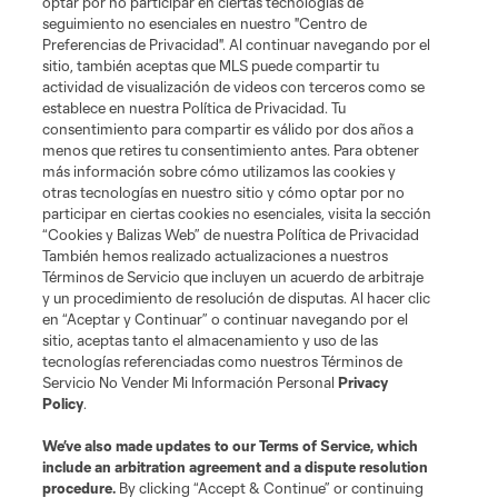
optar por no participar en ciertas tecnologías de
seguimiento no esenciales en nuestro "Centro de
Términos de servicio
Política de privacidad
No vender mi información
Preferencias de Privacidad". Al continuar navegando por el
sitio, también aceptas que MLS puede compartir tu
Cookies Settings
actividad de visualización de videos con terceros como se
©2026 MLS. El nombre y escudo de la Major League Soccer y MLS son
establece en nuestra Política de Privacidad. Tu
marcas registradas de League Soccer, L.L.C. (“MLS”). Los nombres y logos
consentimiento para compartir es válido por dos años a
de los equipos de la MLS están registrados y son marcas bajo ley común
menos que retires tu consentimiento antes. Para obtener
de la MLS o son usadas con el permiso de sus propietarios. Uso
desautorizado está prohibido.
más información sobre cómo utilizamos las cookies y
otras tecnologías en nuestro sitio y cómo optar por no
participar en ciertas cookies no esenciales, visita la sección
“Cookies y Balizas Web” de nuestra Política de Privacidad
También hemos realizado actualizaciones a nuestros
Términos de Servicio que incluyen un acuerdo de arbitraje
y un procedimiento de resolución de disputas. Al hacer clic
en “Aceptar y Continuar” o continuar navegando por el
sitio, aceptas tanto el almacenamiento y uso de las
tecnologías referenciadas como nuestros Términos de
Servicio No Vender Mi Información Personal
Privacy
Policy
.
We’ve also made updates to our
Terms of Service
, which
include an arbitration agreement and a dispute resolution
procedure.
By clicking “Accept & Continue” or continuing