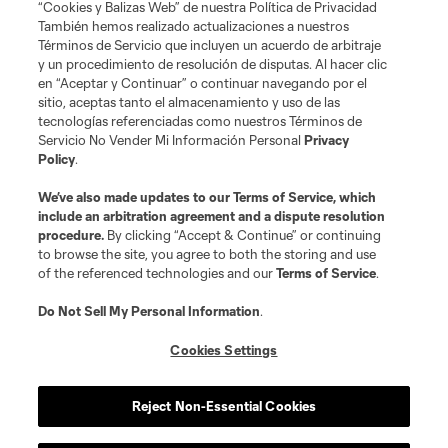
“Cookies y Balizas Web” de nuestra Política de Privacidad
También hemos realizado actualizaciones a nuestros
Acerca de MLS
Términos de Servicio que incluyen un acuerdo de arbitraje
y un procedimiento de resolución de disputas. Al hacer clic
en “Aceptar y Continuar” o continuar navegando por el
Social
sitio, aceptas tanto el almacenamiento y uso de las
tecnologías referenciadas como nuestros Términos de
Servicio No Vender Mi Información Personal
Privacy
Tienda
Policy
.
Club Sites
We’ve also made updates to our
Terms of Service
, which
include an arbitration agreement and a dispute resolution
procedure.
By clicking “Accept & Continue” or continuing
to browse the site, you agree to both the storing and use
of the referenced technologies and our
Terms of Service
.
Do Not Sell My Personal Information
.
Cookies Settings
Términos de servicio
Política de privacidad
No vender mi información
Cookies Settings
Reject Non-Essential Cookies
©2026 MLS. El nombre y escudo de la Major League Soccer y MLS son
marcas registradas de League Soccer, L.L.C. (“MLS”). Los nombres y logos
de los equipos de la MLS están registrados y son marcas bajo ley común