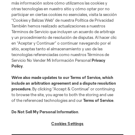
más información sobre cómo utilizamos las cookies y
otras tecnologías en nuestro sitio y cómo optar por no
Términos de servicio
Política de privacidad
No vender mi información
participar en ciertas cookies no esenciales, visita la sección
Cookies Settings
“Cookies y Balizas Web” de nuestra Política de Privacidad
También hemos realizado actualizaciones a nuestros
©2026 MLS. El nombre y escudo de la Major League Soccer y MLS son
marcas registradas de League Soccer, L.L.C. (“MLS”). Los nombres y logos
Términos de Servicio que incluyen un acuerdo de arbitraje
de los equipos de la MLS están registrados y son marcas bajo ley común
y un procedimiento de resolución de disputas. Al hacer clic
de la MLS o son usadas con el permiso de sus propietarios. Uso
en “Aceptar y Continuar” o continuar navegando por el
desautorizado está prohibido.
sitio, aceptas tanto el almacenamiento y uso de las
tecnologías referenciadas como nuestros Términos de
Servicio No Vender Mi Información Personal
Privacy
Policy
.
We’ve also made updates to our
Terms of Service
, which
include an arbitration agreement and a dispute resolution
procedure.
By clicking “Accept & Continue” or continuing
to browse the site, you agree to both the storing and use
of the referenced technologies and our
Terms of Service
.
Do Not Sell My Personal Information
.
Cookies Settings