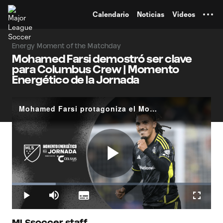
TENT
Calendario
Noticias
Videos
Energy Moment of the Matchday
Mohamed Farsi demostró ser clave
para Columbus Crew | Momento
Energético de la Jornada
Mohamed Farsi protagoniza el Momento Energético de la Jornada 4
Play
Loaded
:
21.97%
Play
Mute
Subtitles
Fullscr
MLSsoccer staff