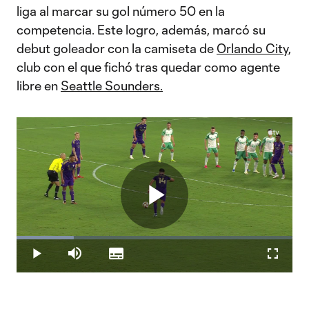
liga al marcar su gol número 50 en la
competencia. Este logro, además, marcó su
debut goleador con la camiseta de
Orlando City
,
club con el que fichó tras quedar como agente
libre en
Seattle Sounders.
Play
Loaded
:
20.86%
Play
Mute
Subtitles
Fullscr
Video