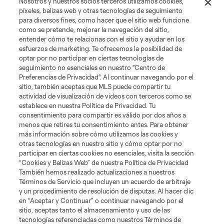
Nosotros y nuestros socios terceros utilizamos cookies,
píxeles, balizas web y otras tecnologías de seguimiento
Gol: P. Ruiz vs. AFC, 90'
para diversos fines, como hacer que el sitio web funcione
como se pretende, mejorar la navegación del sitio,
0:30
entender cómo te relacionas con el sitio y ayudar en los
esfuerzos de marketing. Te ofrecemos la posibilidad de
optar por no participar en ciertas tecnologías de
seguimiento no esenciales en nuestro "Centro de
Gol: L. Engel vs. AFC, 54'
Preferencias de Privacidad". Al continuar navegando por el
sitio, también aceptas que MLS puede compartir tu
0:55
actividad de visualización de videos con terceros como se
establece en nuestra Política de Privacidad. Tu
consentimiento para compartir es válido por dos años a
menos que retires tu consentimiento antes. Para obtener
más información sobre cómo utilizamos las cookies y
otras tecnologías en nuestro sitio y cómo optar por no
participar en ciertas cookies no esenciales, visita la sección
“Cookies y Balizas Web” de nuestra Política de Privacidad
También hemos realizado actualizaciones a nuestros
Acerca de MLS
Términos de Servicio que incluyen un acuerdo de arbitraje
y un procedimiento de resolución de disputas. Al hacer clic
en “Aceptar y Continuar” o continuar navegando por el
Social
sitio, aceptas tanto el almacenamiento y uso de las
tecnologías referenciadas como nuestros Términos de