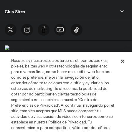
Club Sites
Nosotros y nuestros socios terceros utilizamos cookies,
Términos de servicio
Política de privacidad
No vender mi información
píxeles, balizas web y otras tecnologías de seguimiento
Cookies Settings
para diversos fines, como hacer que el sitio web funcione
como se pretende, mejorar la navegación del sitio,
©2026 MLS. El nombre y escudo de la Major League Soccer y MLS son
marcas registradas de League Soccer, L.L.C. (“MLS”). Los nombres y logos
entender cómo te relacionas con el sitio y ayudar en los
de los equipos de la MLS están registrados y son marcas bajo ley común
esfuerzos de marketing. Te ofrecemos la posibilidad de
de la MLS o son usadas con el permiso de sus propietarios. Uso
optar por no participar en ciertas tecnologías de
desautorizado está prohibido.
seguimiento no esenciales en nuestro "Centro de
Preferencias de Privacidad". Al continuar navegando por el
sitio, también aceptas que MLS puede compartir tu
actividad de visualización de videos con terceros como se
establece en nuestra Política de Privacidad. Tu
consentimiento para compartir es válido por dos años a