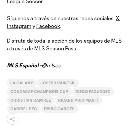
League Soccer.
Síguenos a través de nuestras redes sociales:
X
,
Instagram
y
Facebook
.
Disfruta de toda la acción de los equipos de MLS
a través de
MLS Season Pass
.
MLS Español -
@mlses
LA GALAXY
JOSEPH PAINTSIL
CONCACAF CHAMPIONS CUP
DIEGO FAGUNDEZ
CHRISTIAN RAMIREZ
RICARD PUIG MARTÍ
GABRIEL PEC
EMIRO GARCÉS