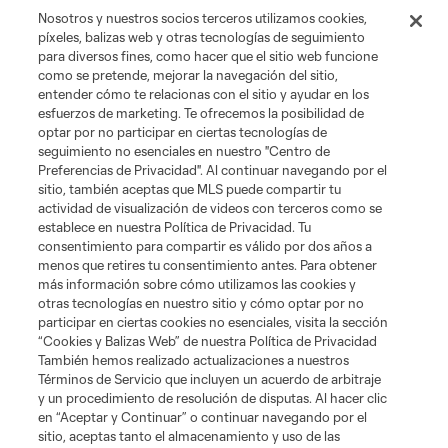
Tienda
Nosotros y nuestros socios terceros utilizamos cookies,
píxeles, balizas web y otras tecnologías de seguimiento
para diversos fines, como hacer que el sitio web funcione
Club Sites
como se pretende, mejorar la navegación del sitio,
entender cómo te relacionas con el sitio y ayudar en los
esfuerzos de marketing. Te ofrecemos la posibilidad de
optar por no participar en ciertas tecnologías de
seguimiento no esenciales en nuestro "Centro de
Preferencias de Privacidad". Al continuar navegando por el
sitio, también aceptas que MLS puede compartir tu
actividad de visualización de videos con terceros como se
establece en nuestra Política de Privacidad. Tu
Términos de servicio
Política de privacidad
No vender mi información
consentimiento para compartir es válido por dos años a
Cookies Settings
menos que retires tu consentimiento antes. Para obtener
más información sobre cómo utilizamos las cookies y
©2026 MLS. El nombre y escudo de la Major League Soccer y MLS son
otras tecnologías en nuestro sitio y cómo optar por no
marcas registradas de League Soccer, L.L.C. (“MLS”). Los nombres y logos
de los equipos de la MLS están registrados y son marcas bajo ley común
participar en ciertas cookies no esenciales, visita la sección
de la MLS o son usadas con el permiso de sus propietarios. Uso
“Cookies y Balizas Web” de nuestra Política de Privacidad
desautorizado está prohibido.
También hemos realizado actualizaciones a nuestros
Términos de Servicio que incluyen un acuerdo de arbitraje
y un procedimiento de resolución de disputas. Al hacer clic
en “Aceptar y Continuar” o continuar navegando por el
sitio, aceptas tanto el almacenamiento y uso de las