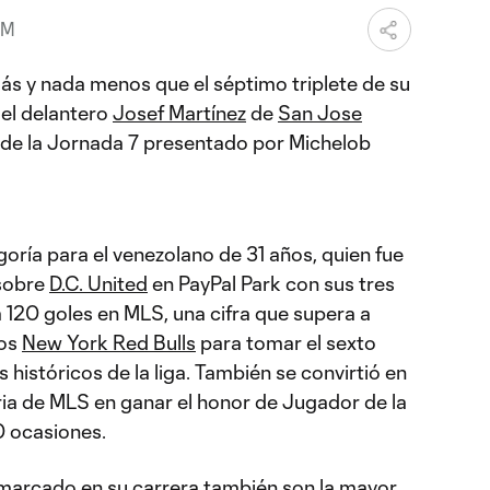
PM
s y nada menos que el séptimo triplete de su
 el delantero
Josef Martínez
de
San Jose
 de la Jornada 7 presentado por Michelob
goría para el venezolano de 31 años, quien fue
sobre
D.C. United
en PayPal Park con sus tres
a 120 goles en MLS, una cifra que supera a
los
New York Red Bulls
para tomar el sexto
 históricos de la liga. También se convirtió en
oria de MLS en ganar el honor de Jugador de la
0 ocasiones.
a marcado en su carrera también son la mayor