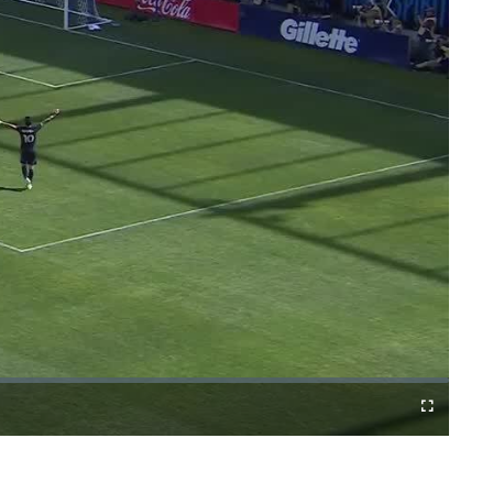
Difundir
Fullscreen
a
Chromecast