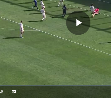
Play
Video
19
Subtitles
ration