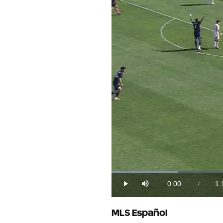
Loaded
:
12.36%
0:00
1:
/
Play
Mute
Current
Du
Time
MLS Español