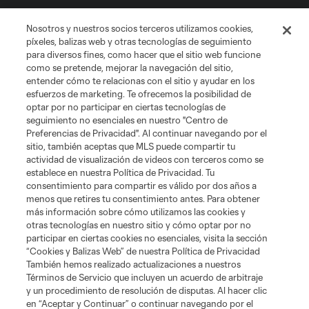
Club Sites
Nosotros y nuestros socios terceros utilizamos cookies,
píxeles, balizas web y otras tecnologías de seguimiento
para diversos fines, como hacer que el sitio web funcione
como se pretende, mejorar la navegación del sitio,
entender cómo te relacionas con el sitio y ayudar en los
esfuerzos de marketing. Te ofrecemos la posibilidad de
optar por no participar en ciertas tecnologías de
seguimiento no esenciales en nuestro "Centro de
Términos de servicio
Política de privacidad
No vender mi información
Preferencias de Privacidad". Al continuar navegando por el
sitio, también aceptas que MLS puede compartir tu
Cookies Settings
actividad de visualización de videos con terceros como se
©2026 MLS. El nombre y escudo de la Major League Soccer y MLS son
establece en nuestra Política de Privacidad. Tu
marcas registradas de League Soccer, L.L.C. (“MLS”). Los nombres y logos
consentimiento para compartir es válido por dos años a
de los equipos de la MLS están registrados y son marcas bajo ley común
menos que retires tu consentimiento antes. Para obtener
de la MLS o son usadas con el permiso de sus propietarios. Uso
desautorizado está prohibido.
más información sobre cómo utilizamos las cookies y
otras tecnologías en nuestro sitio y cómo optar por no
participar en ciertas cookies no esenciales, visita la sección
“Cookies y Balizas Web” de nuestra Política de Privacidad
También hemos realizado actualizaciones a nuestros
Términos de Servicio que incluyen un acuerdo de arbitraje
y un procedimiento de resolución de disputas. Al hacer clic
en “Aceptar y Continuar” o continuar navegando por el