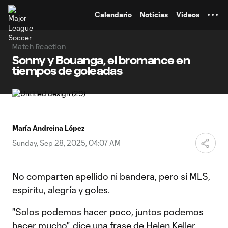
TENT
Calendario
Noticias
Videos
Match Reaction
Sonny y Bouanga, el bromance en
tiempos de goleadas
María Andreina López
Sunday, Sep 28, 2025, 04:07 AM
No comparten apellido ni bandera, pero sí MLS,
espiritu, alegría y goles.
"Solos podemos hacer poco, juntos podemos
hacer mucho", dice una frase de Helen Keller.