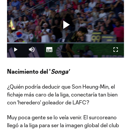
Play
Loaded
:
17.23%
Play
Mute
Subtitles
Fullscr
Video
Nacimiento del '
Songa'
¿Quién podría deducir que Son Heung-Min, el
fichaje más caro de la liga, conectaría tan bien
con 'heredero' goleador de LAFC?
Muy poca gente se lo veía venir. El surcoreano
llegó a la liga para ser la imagen global del club