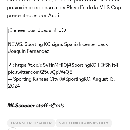
posición de acceso a los Playoffs de la MLS Cup
presentados por Audi.
¡Bienvenidos, Joaquin! 🇪🇸
NEWS: Sporting KC signs Spanish center back
Joaquin Fernandez
📰:
https://t.co/dSVHnMH10j
#SportingKC
|
@Shift4
pic.twitter.com/25uvQpWeQE
— Sporting Kansas City (@SportingKC)
August 13,
2024
MLSsoccer staff -
@mls
TRANSFER TRACKER
SPORTING KANSAS CITY