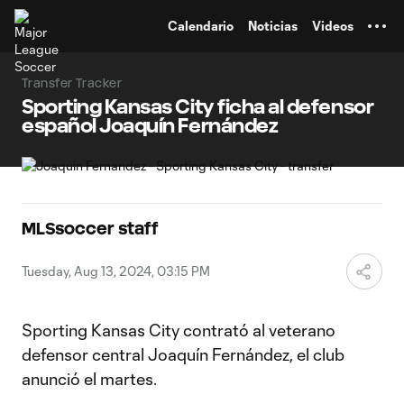
TENT
Calendario
Noticias
Videos
Transfer Tracker
Sporting Kansas City ficha al defensor
español Joaquín Fernández
MLSsoccer staff
Tuesday, Aug 13, 2024, 03:15 PM
Sporting Kansas City contrató al veterano
defensor central Joaquín Fernández, el club
anunció el martes.