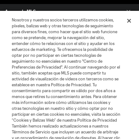
Acerca de MLS
Nosotros y nuestros socios terceros utilizamos cookies,
píxeles, balizas web y otras tecnologías de seguimiento
Social
para diversos fines, como hacer que el sitio web funcione
como se pretende, mejorar la navegación del sitio,
Tienda
entender cómo te relacionas con el sitio y ayudar en los
esfuerzos de marketing. Te ofrecemos la posibilidad de
optar por no participar en ciertas tecnologías de
Club Sites
seguimiento no esenciales en nuestro "Centro de
Preferencias de Privacidad". Al continuar navegando por el
sitio, también aceptas que MLS puede compartir tu
actividad de visualización de videos con terceros como se
establece en nuestra Política de Privacidad. Tu
consentimiento para compartir es válido por dos años a
menos que retires tu consentimiento antes. Para obtener
más información sobre cómo utilizamos las cookies y
otras tecnologías en nuestro sitio y cómo optar por no
Términos de servicio
Política de privacidad
No vender mi información
participar en ciertas cookies no esenciales, visita la sección
Cookies Settings
“Cookies y Balizas Web” de nuestra Política de Privacidad
También hemos realizado actualizaciones a nuestros
©2026 MLS. El nombre y escudo de la Major League Soccer y MLS son
marcas registradas de League Soccer, L.L.C. (“MLS”). Los nombres y logos
Términos de Servicio que incluyen un acuerdo de arbitraje
de los equipos de la MLS están registrados y son marcas bajo ley común
y un procedimiento de resolución de disputas. Al hacer clic