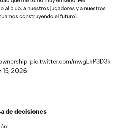
lidad que me tomo muy en serio. Me
 al club, a nuestros jugadores y a nuestros
nuamos construyendo el futuro”.
 ownership.
pic.twitter.com/mwgLkP3D3k
 15, 2026
sa de decisiones
ión: