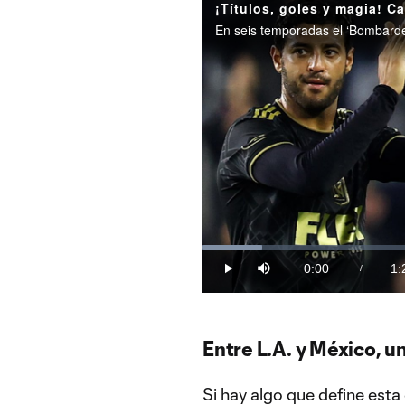
Loaded
:
10.96%
0:00
1:
/
Play
Mute
Current
Du
Time
Entre L.A. y México, u
Si hay algo que define est