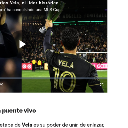
¡Títulos, goles y magia! Carlos Vela, el líder histórico de LAFC
En seis temporadas el ‘Bombardero’ ha conquistado una MLS Cup, dos títulos de la Conferencia Oeste, dos Supporters' Shield, una Bota de Oro y fue elegido como MVP en 2019.
Play
Video
29
Difundir
Fullscreen
ration
a
Chromecast
n puente vivo
a etapa de
Vela
es su poder de unir, de enlazar,