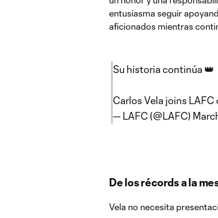
un honor y una responsabi
entusiasma seguir apoyando
aficionados mientras conti
Su historia continúa 👑
Carlos Vela joins LAFC
— LAFC (@LAFC)
March
De los récords a la me
Vela no necesita presentac