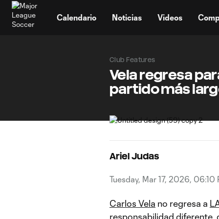
TENT
Calendario
Noticias
Videos
Comp
Club Features
Vela regresa par
partido más lar
Ariel Judas
Tuesday, Mar 17, 2026, 06:10
Carlos Vela
no regresa a
L
responsabilidad diferente,