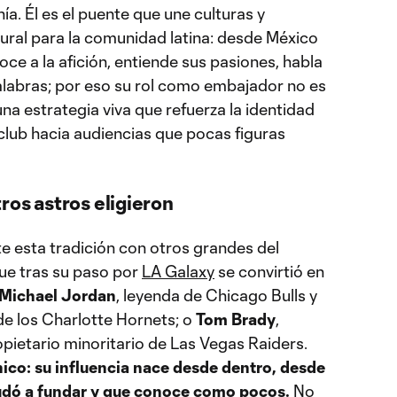
ía. Él es el puente que une culturas y
ural para la comunidad latina: desde México
e a la afición, entiende sus pasiones, habla
palabras; por eso su rol como embajador no es
na estrategia viva que refuerza la identidad
 club hacia audiencias que pocas figuras
ros astros eligieron
 esta tradición con otros grandes del
que tras su paso por
LA Galaxy
se convirtió en
Michael Jordan
, leyenda de Chicago Bulls y
e los Charlotte Hornets; o
Tom Brady
,
ietario minoritario de Las Vegas Raiders.
nico: su influencia nace desde dentro, desde
yudó a fundar y que conoce como pocos.
No