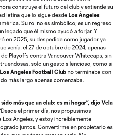
ahora construye el futuro del club y extiende su
ad latina que lo sigue desde
Los Ángeles
mérica. Su rol no es simbólico; es un regreso
un legado que él mismo ayudó a forjar. Y
iró en 2025, su despedida como jugador ya
 que venía: el 27 de octubre de 2024, apenas
 de Playoffs contra
Vancouver Whitecaps
, sin
truendosas, solo un gesto silencioso, como si
Los Angeles Football Club
no terminaba con
artido más largo apenas comenzaba.
sido más que un club: es mi hogar”, dijo Vela
 “Desde el primer día, nos propusimos
a Los Ángeles, y estoy increíblemente
logrado juntos. Convertirme en propietario es