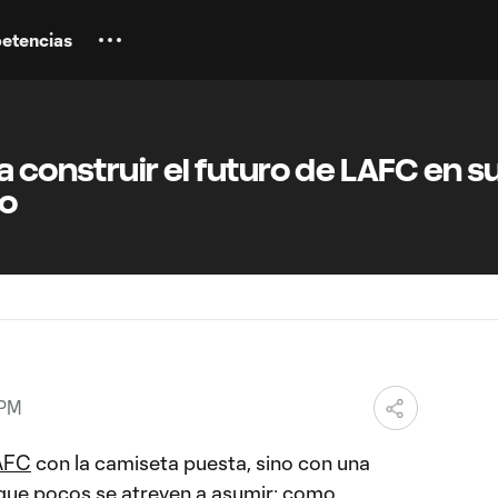
etencias
a construir el futuro de LAFC en s
go
 PM
AFC
con la camiseta puesta, sino con una
 que pocos se atreven a asumir: como