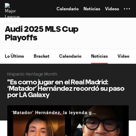
TENT
Calendario
Noticias
Videos
Audi 2025 MLS Cup
Playoffs
Lo Último
Bracket
Calendario
Noticias
Video
Hispanic Heritage Month
"Es como jugar en el Real Madrid:
‘Matador’ Hernández recordó su paso
por LA Galaxy
‘Matador’ Hernández, la leyenda galáctica de MLS