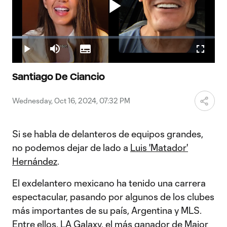
Play
Loaded
:
7.77%
Play
Mute
Subtitles
Fullscr
Video
Santiago De Ciancio
Wednesday, Oct 16, 2024, 07:32 PM
Si se habla de delanteros de equipos grandes,
no podemos dejar de lado a
Luis 'Matador'
Hernández
.
El exdelantero mexicano ha tenido una carrera
espectacular, pasando por algunos de los clubes
más importantes de su país, Argentina y MLS.
Entre ellos,
LA Galaxy
, el más ganador de Major