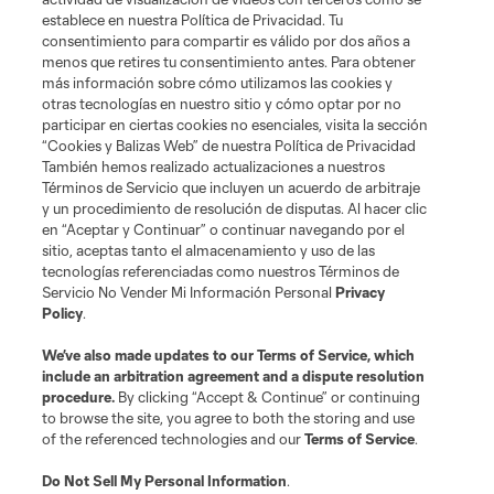
establece en nuestra Política de Privacidad. Tu
consentimiento para compartir es válido por dos años a
menos que retires tu consentimiento antes. Para obtener
más información sobre cómo utilizamos las cookies y
Términos de servicio
Política de privacidad
No vender mi información
otras tecnologías en nuestro sitio y cómo optar por no
Cookies Settings
participar en ciertas cookies no esenciales, visita la sección
©2026 MLS. El nombre y escudo de la Major League Soccer y MLS son
“Cookies y Balizas Web” de nuestra Política de Privacidad
marcas registradas de League Soccer, L.L.C. (“MLS”). Los nombres y logos
También hemos realizado actualizaciones a nuestros
de los equipos de la MLS están registrados y son marcas bajo ley común
Términos de Servicio que incluyen un acuerdo de arbitraje
de la MLS o son usadas con el permiso de sus propietarios. Uso
y un procedimiento de resolución de disputas. Al hacer clic
desautorizado está prohibido.
en “Aceptar y Continuar” o continuar navegando por el
sitio, aceptas tanto el almacenamiento y uso de las
tecnologías referenciadas como nuestros Términos de
Servicio No Vender Mi Información Personal
Privacy
Policy
.
We’ve also made updates to our
Terms of Service
, which
include an arbitration agreement and a dispute resolution
procedure.
By clicking “Accept & Continue” or continuing
to browse the site, you agree to both the storing and use
of the referenced technologies and our
Terms of Service
.
Do Not Sell My Personal Information
.