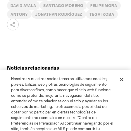
DAVID AYALA
SANTIAGO MORENO
FELIPE MORA
ANTONY
JONATHAN RODRÍGUEZ
TEGA IKOBA
Noticias relacionadas
De un lado de la rivalidad al otro: los "infiltrados" de la
Nosotros y nuestros socios terceros utilizamos cookies,
MLS que conocen el fútbol mexicano
píxeles, balizas web y otras tecnologías de seguimiento
para diversos fines, como hacer que el sitio web funcione
Felipe Mora se despide de Portland como mejor sabe:
como se pretende, mejorar la navegación del sitio,
con goles
entender cómo te relacionas con el sitio y ayudar en los
esfuerzos de marketing. Te ofrecemos la posibilidad de
Cómo Martí Cifuentes puede rescatar a Portland Timbers
optar por no participar en ciertas tecnologías de
seguimiento no esenciales en nuestro "Centro de
Preferencias de Privacidad". Al continuar navegando por el
sitio, también aceptas que MLS puede compartir tu