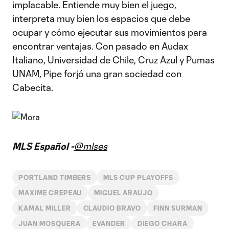
implacable. Entiende muy bien el juego,
interpreta muy bien los espacios que debe
ocupar y cómo ejecutar sus movimientos para
encontrar ventajas. Con pasado en Audax
Italiano, Universidad de Chile, Cruz Azul y Pumas
UNAM, Pipe forjó una gran sociedad con
Cabecita.
MLS Español -
@mlses
PORTLAND TIMBERS
MLS CUP PLAYOFFS
MAXIME CREPEAU
MIGUEL ARAUJO
KAMAL MILLER
CLAUDIO BRAVO
FINN SURMAN
JUAN MOSQUERA
EVANDER
DIEGO CHARA