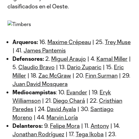
clasificados en el Oeste.
Arqueros:
16.
Maxime Crépeau
| 25.
Trey Muse
| 41.
James Pantemis
Defensores:
2.
Miguel Araujo
| 4.
Kamal Miller
|
5.
Claudio Bravo
| 13.
Dario Zuparic
| 15.
Eric
Miller
| 18.
Zac McGraw
| 20.
Finn Surman
| 29.
Juan David Mosquera
Mediocampistas
: 10.
Evander
| 19.
Eryk
Williamson
| 21.
Diego Chará
| 22.
Cristhian
Paredes
| 24.
David Ayala
| 30.
Santiago
Moreno
| 44.
Marvin Loría
Delanteros:
9.
Felipe Mora
| 11.
Antony
| 14.
Jonathan Rodríguez
| 17.
Tega Ikoba
| 23.