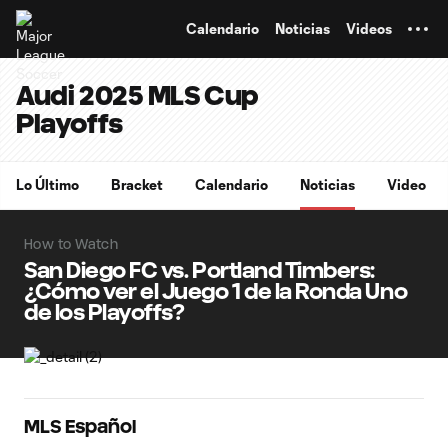
TENT
Calendario
Noticias
Videos
Audi 2025 MLS Cup
Playoffs
Lo Último
Bracket
Calendario
Noticias
Video
How to Watch
San Diego FC vs. Portland Timbers:
¿Cómo ver el Juego 1 de la Ronda Uno
de los Playoffs?
MLS Español