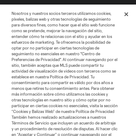
Social
Nosotros y nuestros socios terceros utilizamos cookies,
píxeles, balizas web y otras tecnologías de seguimiento
para diversos fines, como hacer que el sitio web funcione
Tienda
como se pretende, mejorar la navegación del sitio,
entender cómo te relacionas con el sitio y ayudar en los
esfuerzos de marketing. Te ofrecemos la posibilidad de
Club Sites
optar por no participar en ciertas tecnologías de
seguimiento no esenciales en nuestro "Centro de
Preferencias de Privacidad". Al continuar navegando por el
sitio, también aceptas que MLS puede compartir tu
actividad de visualización de videos con terceros como se
establece en nuestra Política de Privacidad. Tu
consentimiento para compartir es válido por dos años a
menos que retires tu consentimiento antes. Para obtener
más información sobre cómo utilizamos las cookies y
Términos de servicio
Política de privacidad
No vender mi información
otras tecnologías en nuestro sitio y cómo optar por no
Cookies Settings
participar en ciertas cookies no esenciales, visita la sección
©2026 MLS. El nombre y escudo de la Major League Soccer y MLS son
“Cookies y Balizas Web” de nuestra Política de Privacidad
marcas registradas de League Soccer, L.L.C. (“MLS”). Los nombres y logos
También hemos realizado actualizaciones a nuestros
de los equipos de la MLS están registrados y son marcas bajo ley común
Términos de Servicio que incluyen un acuerdo de arbitraje
de la MLS o son usadas con el permiso de sus propietarios. Uso
y un procedimiento de resolución de disputas. Al hacer clic
desautorizado está prohibido.
en “Aceptar y Continuar” o continuar navegando por el