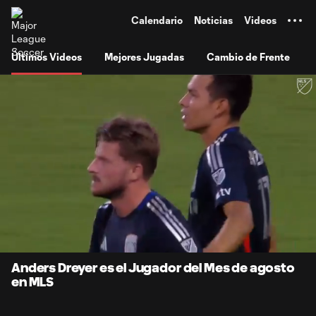
TENT
Calendario
Noticias
Videos
Últimos Videos
Mejores Jugadas
Cambio de Frente
0:07
1:36
Loaded
:
Current
Durati
51.36%
Time
Unmute
Subtitles
Anders Dreyer es el Jugador del Mes de agosto
en MLS