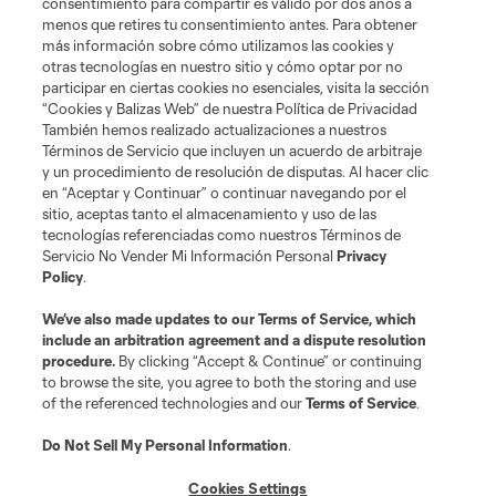
consentimiento para compartir es válido por dos años a
Social
menos que retires tu consentimiento antes. Para obtener
más información sobre cómo utilizamos las cookies y
otras tecnologías en nuestro sitio y cómo optar por no
Tienda
participar en ciertas cookies no esenciales, visita la sección
“Cookies y Balizas Web” de nuestra Política de Privacidad
Club Sites
También hemos realizado actualizaciones a nuestros
Términos de Servicio que incluyen un acuerdo de arbitraje
y un procedimiento de resolución de disputas. Al hacer clic
en “Aceptar y Continuar” o continuar navegando por el
sitio, aceptas tanto el almacenamiento y uso de las
tecnologías referenciadas como nuestros Términos de
Servicio No Vender Mi Información Personal
Privacy
Policy
.
Términos de servicio
Política de privacidad
No vender mi información
We’ve also made updates to our
Terms of Service
, which
include an arbitration agreement and a dispute resolution
Cookies Settings
procedure.
By clicking “Accept & Continue” or continuing
©2026 MLS. El nombre y escudo de la Major League Soccer y MLS son
to browse the site, you agree to both the storing and use
marcas registradas de League Soccer, L.L.C. (“MLS”). Los nombres y logos
of the referenced technologies and our
Terms of Service
.
de los equipos de la MLS están registrados y son marcas bajo ley común
de la MLS o son usadas con el permiso de sus propietarios. Uso
desautorizado está prohibido.
Do Not Sell My Personal Information
.
Cookies Settings